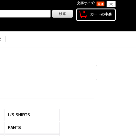
文字サイズ
:
0
カートの中身
せ
L/S SHIRTS
PANTS