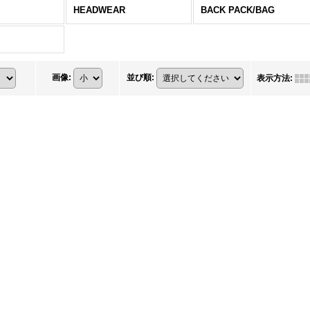
HEADWEAR
BACK PACK/BAG
画像
:
並び順
:
表示方法
: