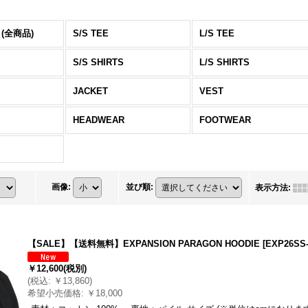
 (全商品)
S/S TEE
L/S TEE
S/S SHIRTS
L/S SHIRTS
JACKET
VEST
HEADWEAR
FOOTWEAR
画像
:
並び順
:
表示方法
:
【SALE】【送料無料】EXPANSION PARAGON HOODIE
[
EXP26SS
￥12,600
(税別)
(
税込
:
￥13,860
)
希望小売価格
:
￥18,000