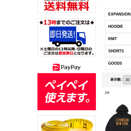
EXPANSION
HOODIE
KNIT
SHORTS
GOODS
表示数
:
2
件