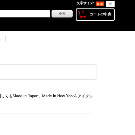
文字サイズ
:
0
カートの中身
せ
.
e in Japan、Made in New Yorkをアイデン