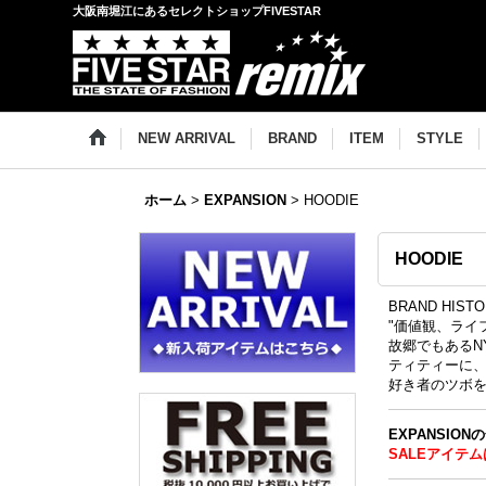
大阪南堀江にあるセレクトショップFIVESTAR
NEW ARRIVAL
BRAND
ITEM
STYLE
ホーム
>
EXPANSION
>
HOODIE
HOODIE
BRAND HIST
"価値観、ライフ
故郷でもあるNYと
ティティーに
好き者のツボ
EXPANSIO
SALEアイテム