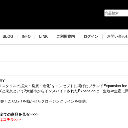
BLOG
INFO
LINK
ご利用案内
ログイン
お問い合わ
ORY
スタイルの拡大・発展・進化"をコンセプトに掲げたブランドExpansion Inc
東京という2大都市からインスパイアされたExpansionは、生地や生産に関してもMad
、
を突くこだわりを効かせたクロージングラインを提供。
Nの全ての商品を見る>>>>
はコチラ>>>