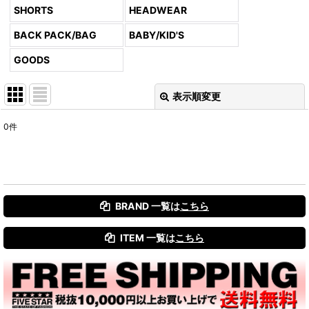
SHORTS
HEADWEAR
BACK PACK/BAG
BABY/KID'S
GOODS
表示順変更
閉じる
0
件
表示数
:
並び順
:
BRAND 一覧は
こちら
絞り込む
ITEM 一覧は
こちら