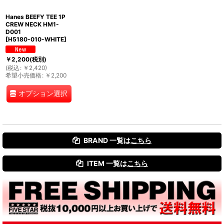
Hanes BEEFY TEE 1P
CREW NECK HM1-
D001
[
H5180-010-WHITE
]
￥
2,200
(税別)
(
税込
:
￥
2,420
)
希望小売価格
:
￥
2,200
オプション選択
BRAND 一覧は
こちら
ITEM 一覧は
こちら