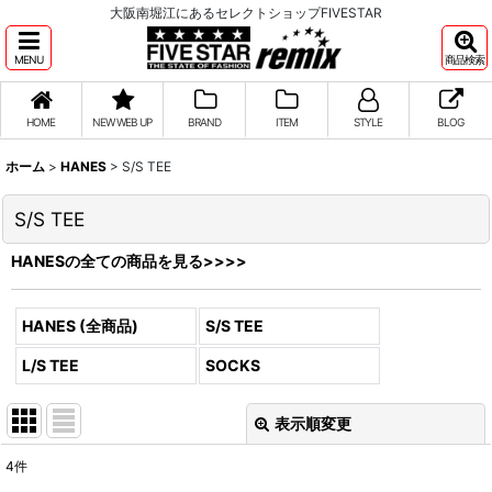
大阪南堀江にあるセレクトショップFIVESTAR
MENU
商品検索
HOME
NEW WEB UP
BRAND
ITEM
STYLE
BLOG
ホーム
>
HANES
>
S/S TEE
S/S TEE
HANESの全ての商品を見る>>>>
HANES (全商品)
S/S TEE
L/S TEE
SOCKS
表示順変更
閉じる
4
件
表示数
: