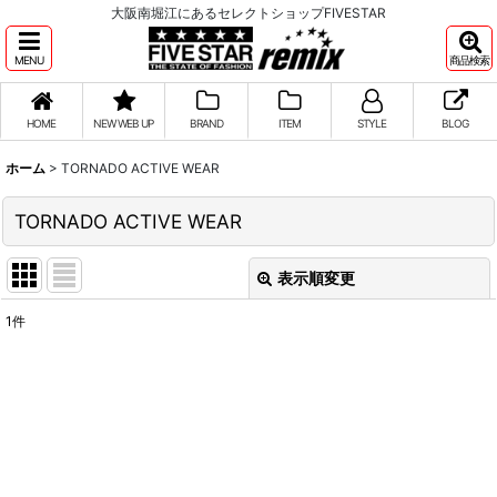
大阪南堀江にあるセレクトショップFIVESTAR
MENU
商品検索
HOME
NEW WEB UP
BRAND
ITEM
STYLE
BLOG
ホーム
>
TORNADO ACTIVE WEAR
TORNADO ACTIVE WEAR
表示順変更
閉じる
1
件
サブカテゴリ
:
表示数
:
並び順
: