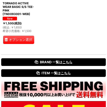
TORNADO ACTIVE
絞り込む
WEAR BASIC S/S TEE-
PINK
[
TND093001-WEB
]
￥
1,500
(税別)
(
税込
:
￥
1,650
)
希望小売価格
:
￥
1,500
オプション選択
BRAND 一覧は
こちら
ITEM 一覧は
こちら