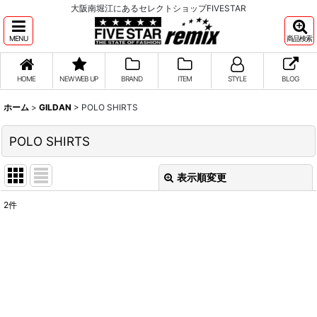
大阪南堀江にあるセレクトショップFIVESTAR
MENU
商品検索
HOME
NEW WEB UP
BRAND
ITEM
STYLE
BLOG
ホーム
>
GILDAN
>
POLO SHIRTS
POLO SHIRTS
表示順変更
閉じる
2
件
表示数
:
並び順
:
絞り込む