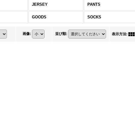
JERSEY
PANTS
GOODS
SOCKS
画像
:
並び順
:
表示方法
: