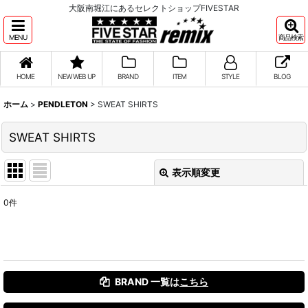
大阪南堀江にあるセレクトショップFIVESTAR
MENU
商品検索
HOME
NEW WEB UP
BRAND
ITEM
STYLE
BLOG
ホーム
>
PENDLETON
>
SWEAT SHIRTS
SWEAT SHIRTS
表示順変更
閉じる
0
件
表示数
:
並び順
:
BRAND 一覧は
こちら
絞り込む