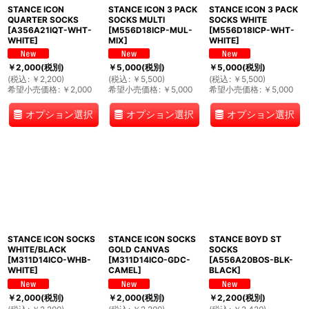
STANCE ICON
STANCE ICON 3 PACK
STANCE ICON 3 PACK
絞り込む
QUARTER SOCKS
SOCKS MULTI
SOCKS WHITE
[
A356A21IQT-WHT-
[
M556D18ICP-MUL-
[
M556D18ICP-WHT-
WHITE
]
MIX
]
WHITE
]
￥
2,000
(税別)
￥
5,000
(税別)
￥
5,000
(税別)
(
税込
:
￥
2,200
)
(
税込
:
￥
5,500
)
(
税込
:
￥
5,500
)
希望小売価格
:
￥
2,000
希望小売価格
:
￥
5,000
希望小売価格
:
￥
5,000
オプション選択
オプション選択
オプション選択
STANCE ICON SOCKS
STANCE ICON SOCKS
STANCE BOYD ST
WHITE/BLACK
GOLD CANVAS
SOCKS
[
M311D14ICO-WHB-
[
M311D14ICO-GDC-
[
A556A20BOS-BLK-
WHITE
]
CAMEL
]
BLACK
]
￥
2,000
(税別)
￥
2,000
(税別)
￥
2,200
(税別)