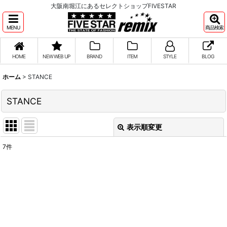
大阪南堀江にあるセレクトショップFIVESTAR
MENU
商品検索
HOME
NEW WEB UP
BRAND
ITEM
STYLE
BLOG
ホーム
>
STANCE
STANCE
表示順変更
閉じる
7
件
サブカテゴリ
:
表示数
:
並び順
: