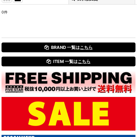
0
件
表示数
:
並び順
:
BRAND 一覧は
こちら
絞り込む
ITEM 一覧は
こちら