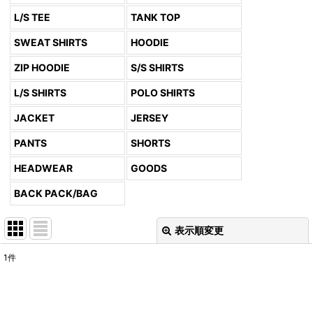
L/S TEE
TANK TOP
SWEAT SHIRTS
HOODIE
ZIP HOODIE
S/S SHIRTS
L/S SHIRTS
POLO SHIRTS
JACKET
JERSEY
PANTS
SHORTS
HEADWEAR
GOODS
BACK PACK/BAG
表示順変更
閉じる
1
件
表示数
:
並び順
: