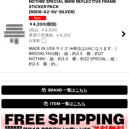
NOTHIN' SPECIAL BMW REFLECTIVE FRAME
STICKER PACK
[
NSD6-A2-SV-SILVER
]
￥
4,200
(税別)
(
税込
:
￥
4,620
)
希望小売価格
:
￥
4,200
在庫数 ◯
MADE IN USA サイズ (※単位はcmになります。)
BROOKLYN(2枚)：縦：約3.5 横：約27
NOTHIN'：縦：約3.5 横：約22 SPECIAL：縦：
約3.5 横：約…
BRAND 一覧は
こちら
ITEM 一覧は
こちら