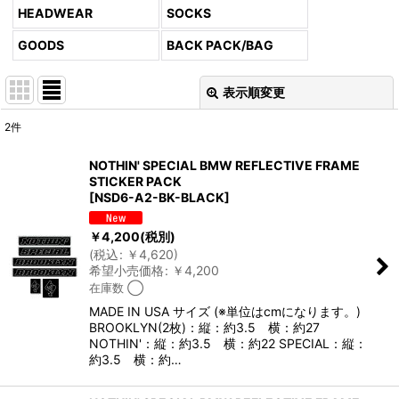
HEADWEAR
SOCKS
GOODS
BACK PACK/BAG
表示順変更
閉じる
2
件
表示数
:
NOTHIN' SPECIAL BMW REFLECTIVE FRAME
STICKER PACK
並び順
:
[
NSD6-A2-BK-BLACK
]
￥
4,200
(税別)
絞り込む
(
税込
:
￥
4,620
)
希望小売価格
:
￥
4,200
在庫数 ◯
MADE IN USA サイズ (※単位はcmになります。)
BROOKLYN(2枚)：縦：約3.5 横：約27
NOTHIN'：縦：約3.5 横：約22 SPECIAL：縦：
約3.5 横：約…