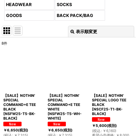
HEADWEAR
SOCKS
GOODS
BACK PACK/BAG
表示順変更
閉じる
8
件
表示数
:
並び順
:
絞り込む
【SALE】NOTHIN'
【SALE】NOTHIN'
【SALE】NOTHIN'
SPECIAL
SPECIAL
SPECIAL LOGO TEE
COMMAND+E TEE
COMMAND+E TEE
BLACK
BLACK
WHITE
[
NSCF25-T1-BK-
[
NSFW25-T5-BK-
[
NSFW25-T5-WH-
BLACK
]
BLACK
]
WHITE
]
￥
5,600
(税別)
￥
6,650
(税別)
￥
6,650
(税別)
(
税込
:
￥
6,160
)
(
税込
:
￥
7,315
)
(
税込
:
￥
7,315
)
希望小売価格
:
￥
8,000