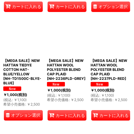
オプション選択
カートに入れる
カートに入れる
【MEGA SALE】NEW
【MEGA SALE】NEW
【MEGA SALE】NEW
HATTAN TIEDYE
HATTAN WOOL
HATTAN WOOL
COTTON HAT-
POLYESTER BLEND
POLYESTER BLEND
BLUE/YELLOW
CAP PLAID
CAP PLAID
[
NH-TD1500C-BLYE-
[
NH-2236PLD-GREY
]
[
NH-2237PLD-RED
]
BLUE
]
￥
1,000
(税別)
￥
1,000
(税別)
￥
1,000
(税別)
(
税込
:
￥
1,100
)
(
税込
:
￥
1,100
)
(
税込
:
￥
1,100
)
希望小売価格
:
￥
2,500
希望小売価格
:
￥
2,500
希望小売価格
:
￥
2,500
オプション選択
カートに入れる
カートに入れる