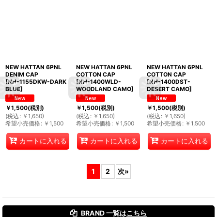
NEW HATTAN 6PNL
NEW HATTAN 6PNL
NEW HATTAN 6PNL
DENIM CAP
COTTON CAP
COTTON CAP
[
NH-1155DKW-DARK
[
NH-1400WLD-
[
NH-1400DST-
BLUE
]
WOODLAND CAMO
]
DESERT CAMO
]
￥
1,500
(税別)
￥
1,500
(税別)
￥
1,500
(税別)
(
税込
:
￥
1,650
)
(
税込
:
￥
1,650
)
(
税込
:
￥
1,650
)
希望小売価格
:
￥
1,500
希望小売価格
:
￥
1,500
希望小売価格
:
￥
1,500
カートに入れる
カートに入れる
カートに入れる
1
2
次
»
BRAND 一覧は
こちら