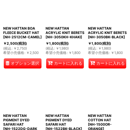
NEW HATTAN BOA
NEW HATTAN
NEW HATTAN
FLEECE BUCKET HAT
ACRYLIC KNIT BERETS
ACRYLIC KNIT BERETS
[
NH-2512CM-CAMEL
]
[
NH-3050KH-KHAKI
]
[
NH-3050BK-BLACK
]
￥
2,500
(税別)
￥
1,800
(税別)
￥
1,800
(税別)
(
税込
:
￥
2,750
)
(
税込
:
￥
1,980
)
(
税込
:
￥
1,980
)
希望小売価格
:
￥
2,500
希望小売価格
:
￥
1,800
希望小売価格
:
￥
1,800
オプション選択
カートに入れる
カートに入れる
NEW HATTAN
NEW HATTAN
NEW HATTAN
PIGMENT DYED
PIGMENT DYED
COTTON HAT
SAFARI HAT
SAFARI HAT
[
NH-1500OR-
[
NH-1522DG-DARK
[
NH-1522BK-BLACK
]
ORANGE
]