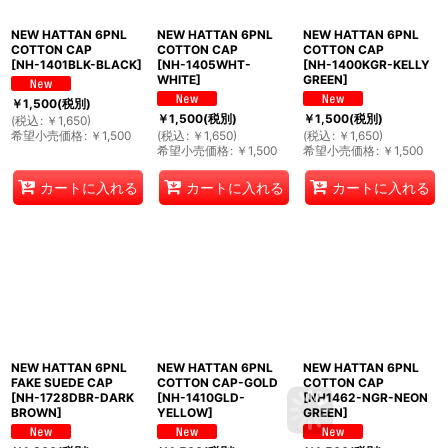
NEW HATTAN 6PNL
NEW HATTAN 6PNL
NEW HATTAN 6PNL
COTTON CAP
COTTON CAP
COTTON CAP
[
NH-1401BLK-BLACK
]
[
NH-1405WHT-
[
NH-1400KGR-KELLY
WHITE
]
GREEN
]
￥
1,500
(税別)
￥
1,500
(税別)
￥
1,500
(税別)
(
税込
:
￥
1,650
)
希望小売価格
:
￥
1,500
(
税込
:
￥
1,650
)
(
税込
:
￥
1,650
)
希望小売価格
:
￥
1,500
希望小売価格
:
￥
1,500
カートに入れる
カートに入れる
カートに入れる
NEW HATTAN 6PNL
NEW HATTAN 6PNL
NEW HATTAN 6PNL
FAKE SUEDE CAP
COTTON CAP-GOLD
COTTON CAP
[
NH-1728DBR-DARK
[
NH-1410GLD-
[
NH1462-NGR-NEON
BROWN
]
YELLOW
]
GREEN
]