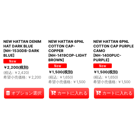
NEW HATTAN DENIM
NEW HATTAN 6PNL
NEW HATTAN 6PNL
HAT DARK BLUE
COTTON CAP-
COTTON CAP PURPLE
[
NH-1530DB-DARK
COPPER
CAMO
BLUE
]
[
NH-1419COP-LIGHT
[
NH-1400PUC-
BROWN
]
PURPLE
]
￥
2,200
(税別)
￥
1,500
(税別)
￥
1,500
(税別)
(
税込
:
￥
2,420
)
希望小売価格
:
￥
2,200
(
税込
:
￥
1,650
)
(
税込
:
￥
1,650
)
希望小売価格
:
￥
1,500
希望小売価格
:
￥
1,500
オプション選択
カートに入れる
カートに入れる