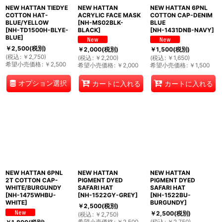
NEW HATTAN TIEDYE
NEW HATTAN
NEW HATTAN 6PNL
COTTON HAT-
ACRYLIC FACE MASK
COTTON CAP-DENIM
BLUE/YELLOW
[
NH-MS02BLK-
BLUE
[
NH-TD1500H-BLYE-
BLACK
]
[
NH-1431DNB-NAVY
]
BLUE
]
￥
2,500
(税別)
￥
2,000
(税別)
￥
1,500
(税別)
(
税込
:
￥
2,750
)
(
税込
:
￥
2,200
)
(
税込
:
￥
1,650
)
希望小売価格
:
￥
2,500
希望小売価格
:
￥
2,000
希望小売価格
:
￥
1,500
オプション選択
カートに入れる
カートに入れる
NEW HATTAN 6PNL
NEW HATTAN
NEW HATTAN
2T COTTON CAP-
PIGMENT DYED
PIGMENT DYED
WHITE/BURGUNDY
SAFARI HAT
SAFARI HAT
[
NH-1475WHBU-
[
NH-1522GY-GREY
]
[
NH-1522BU-
WHITE
]
BURGUNDY
]
￥
2,500
(税別)
￥
2,500
(税別)
(
税込
:
￥
2,750
)
希望小売価格
:
￥
2,500
(
税込
:
￥
2,750
)