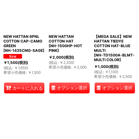
NEW HATTAN 6PNL
NEW HATTAN
【MEGA SALE】NEW
COTTON CAP-CAMO
COTTON HAT
HATTAN TIEDYE
GREEN
[
NH-1500HP-HOT
COTTON HAT-BLUE
[
NH-1435CMG-SAGE
]
PINK
]
MULTI
[
NH-TD1500A-BLMT-
￥
2,000
(税別)
MULTI COLOR
]
(
税込
:
￥
2,200
)
￥
1,500
(税別)
￥
1,000
(税別)
希望小売価格
:
￥
2,000
(
税込
:
￥
1,650
)
(
税込
:
￥
1,100
)
希望小売価格
:
￥
1,500
希望小売価格
:
￥
2,500
オプション選択
オプション選択
カートに入れる