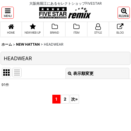
大阪南堀江にあるセレクトショップFIVESTAR
MENU
商品検索
HOME
NEW WEB UP
BRAND
ITEM
STYLE
BLOG
ホーム
>
NEW HATTAN
>
HEADWEAR
HEADWEAR
表示順変更
閉じる
91
件
表示数
:
1
2
次
»
並び順
:
絞り込む