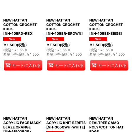
NEW HATTAN
NEW HATTAN
NEW HATTAN
COTTON CROCHET
COTTON CROCHET
COTTON CROCHET
KUFIS
KUFIS
KUFIS
[
NH-105RD-RED
]
[
NH-105BR-BROWN
]
[
NH-105BE-BEIGE
]
￥
1,500
(税別)
￥
1,500
(税別)
￥
1,500
(税別)
(
税込
:
￥
1,650
)
(
税込
:
￥
1,650
)
(
税込
:
￥
1,650
)
希望小売価格
:
￥
1,500
希望小売価格
:
￥
1,500
希望小売価格
:
￥
1,500
カートに入れる
カートに入れる
カートに入れる
NEW HATTAN
NEW HATTAN
NEW HATTAN
ACRYLIC FACE MASK
ACRYLIC KNIT BERETS
REALTREE CAMO
BLAZE ORANGE
[
NH-3050WH-WHITE
]
POLY/COTTON HAT
[
NH-MS02BOR-
EDGE