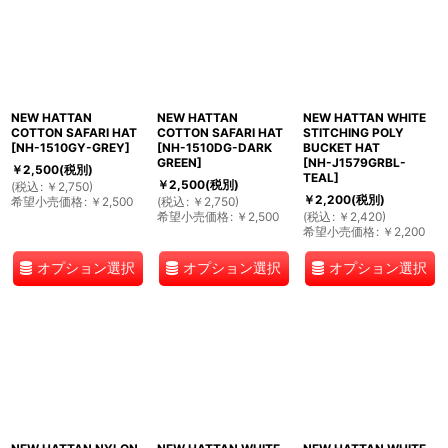
NEW HATTAN
NEW HATTAN
NEW HATTAN WHITE
COTTON SAFARI HAT
COTTON SAFARI HAT
STITCHING POLY
[
NH-1510GY-GREY
]
[
NH-1510DG-DARK
BUCKET HAT
GREEN
]
[
NH-J1579GRBL-
￥
2,500
(税別)
TEAL
]
￥
2,500
(税別)
(
税込
:
￥
2,750
)
￥
2,200
(税別)
希望小売価格
:
￥
2,500
(
税込
:
￥
2,750
)
希望小売価格
:
￥
2,500
(
税込
:
￥
2,420
)
希望小売価格
:
￥
2,200
オプション選択
オプション選択
オプション選択