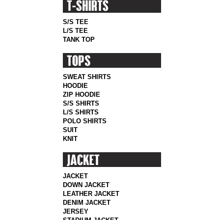
S/S TEE
L/S TEE
TANK TOP
SWEAT SHIRTS
HOODIE
ZIP HOODIE
S/S SHIRTS
L/S SHIRTS
POLO SHIRTS
SUIT
KNIT
JACKET
DOWN JACKET
LEATHER JACKET
DENIM JACKET
JERSEY