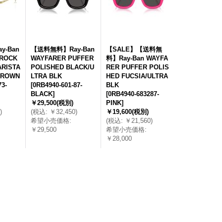
-Ban
【送料無料】Ray-Ban
【SALE】【送料無
 ROCK
WAYFARER PUFFER
料】Ray-Ban WAYFA
ARISTA
POLISHED BLACK/U
RER PUFFER POLIS
BROWN
LTRA BLK
HED FUCSIA/ULTRA
73-
[
0RB4940-601-87-
BLK
BLACK
]
[
0RB4940-683287-
￥29,500
(税別)
PINK
]
)
(
税込
:
￥32,450
)
￥19,600
(税別)
希望小売価格
:
(
税込
:
￥21,560
)
￥29,500
希望小売価格
:
￥28,000