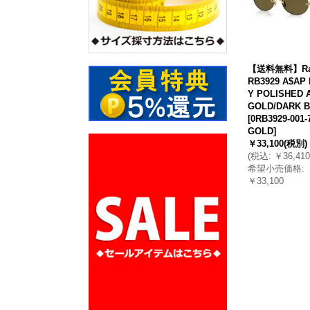
【送料無料】Ray
RB3929 A$AP
Y POLISHED 
GOLD/DARK 
[
0RB3929-001-
GOLD
]
￥33,100
(税別)
(
税込
:
￥36,410
希望小売価格
:
￥33,100