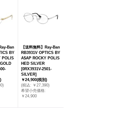
y-Ban
【送料無料】Ray-Ban
TICS BY
RB3931V OPTICS BY
 POLIS
A$AP ROCKY POLIS
 GOLD
HED SILVER
00-
[
0RX3931V-2501-
SILVER
]
)
￥24,900
(税別)
90
)
(
税込
:
￥27,390
)
希望小売価格
:
￥24,900