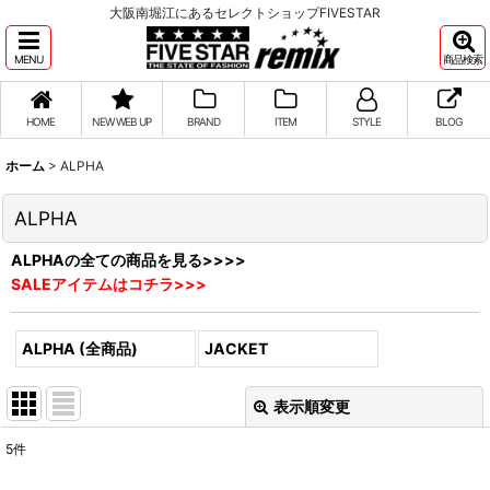
大阪南堀江にあるセレクトショップFIVESTAR
MENU
商品検索
HOME
NEW WEB UP
BRAND
ITEM
STYLE
BLOG
ホーム
>
ALPHA
ALPHA
ALPHAの全ての商品を見る>>>>
SALEアイテムはコチラ>>>
ALPHA (全商品)
JACKET
表示順変更
閉じる
5
件
サブカテゴリ
: