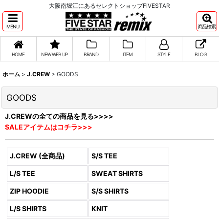
大阪南堀江にあるセレクトショップFIVESTAR
MENU
商品検索
HOME
NEW WEB UP
BRAND
ITEM
STYLE
BLOG
ホーム
>
J.CREW
>
GOODS
GOODS
J.CREWの全ての商品を見る>>>>
SALEアイテムはコチラ>>>
J.CREW (全商品)
S/S TEE
L/S TEE
SWEAT SHIRTS
ZIP HOODIE
S/S SHIRTS
L/S SHIRTS
KNIT