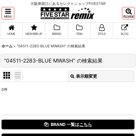
大阪南堀江にあるセレクトショップFIVESTAR
MENU
商品検索
HOME
NEW WEB UP
BRAND
ITEM
STYLE
BLOG
ホーム
>
"04511-2283-BLUE MWASH"
の
検索結果
"04511-2283-BLUE MWASH"
の
検索結果
表示順変更
閉じる
0
件
商品検索
:
表示数
:
並び順
:
BRAND 一覧は
こちら