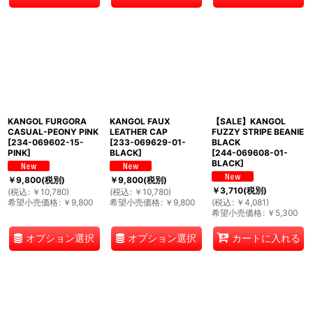
KANGOL FURGORA
KANGOL FAUX
【SALE】KANGOL
CASUAL-PEONY PINK
LEATHER CAP
FUZZY STRIPE BEANIE
[
234-069602-15-
[
233-069629-01-
BLACK
PINK
]
BLACK
]
[
244-069608-01-
BLACK
]
￥
9,800
(税別)
￥
9,800
(税別)
￥
3,710
(税別)
(
税込
:
￥
10,780
)
(
税込
:
￥
10,780
)
希望小売価格
:
￥
9,800
希望小売価格
:
￥
9,800
(
税込
:
￥
4,081
)
希望小売価格
:
￥
5,300
オプション選択
オプション選択
カートに入れる