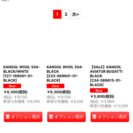
表示数
:
1
2
次
»
並び順
:
絞り込む
KANGOL WOOL 504-
KANGOL WOOL 504-
【SALE】KANGOL
BLACK/WHITE
BLACK
AVIATOR BUGATTI
[
127-169001-01-
[
233-069601-01-
BLACK
BLACK
]
BLACK
]
[
234-069615-01-
BLACK
]
￥
8,300
(税別)
￥
8,300
(税別)
￥
3,600
(税別)
(
税込
:
￥
9,130
)
(
税込
:
￥
9,130
)
希望小売価格
:
￥
8,300
希望小売価格
:
￥
8,300
(
税込
:
￥
3,960
)
希望小売価格
:
￥
12,000
オプション選択
オプション選択
オプション選択