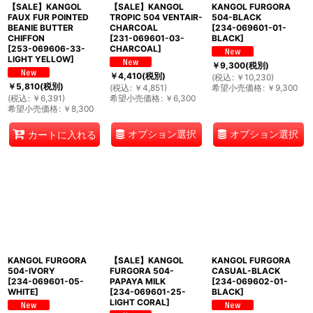
【SALE】KANGOL
【SALE】KANGOL
KANGOL FURGORA
FAUX FUR POINTED
TROPIC 504 VENTAIR-
504-BLACK
BEANIE BUTTER
CHARCOAL
[
234-069601-01-
CHIFFON
[
231-069601-03-
BLACK
]
[
253-069606-33-
CHARCOAL
]
LIGHT YELLOW
]
￥
9,300
(税別)
￥
4,410
(税別)
(
税込
:
￥
10,230
)
￥
5,810
(税別)
(
税込
:
￥
4,851
)
希望小売価格
:
￥
9,300
(
税込
:
￥
6,391
)
希望小売価格
:
￥
6,300
希望小売価格
:
￥
8,300
オプション選択
オプション選択
カートに入れる
KANGOL FURGORA
【SALE】KANGOL
KANGOL FURGORA
504-IVORY
FURGORA 504-
CASUAL-BLACK
[
234-069601-05-
PAPAYA MILK
[
234-069602-01-
WHITE
]
[
234-069601-25-
BLACK
]
LIGHT CORAL
]