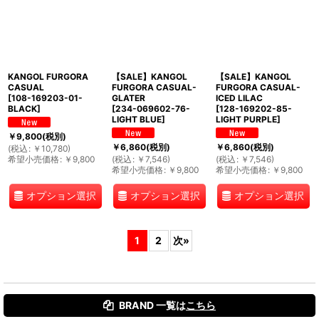
KANGOL FURGORA
【SALE】KANGOL
【SALE】KANGOL
CASUAL
FURGORA CASUAL-
FURGORA CASUAL-
[
108-169203-01-
GLATER
ICED LILAC
BLACK
]
[
234-069602-76-
[
128-169202-85-
LIGHT BLUE
]
LIGHT PURPLE
]
￥
9,800
(税別)
￥
6,860
(税別)
￥
6,860
(税別)
(
税込
:
￥
10,780
)
希望小売価格
:
￥
9,800
(
税込
:
￥
7,546
)
(
税込
:
￥
7,546
)
希望小売価格
:
￥
9,800
希望小売価格
:
￥
9,800
オプション選択
オプション選択
オプション選択
1
2
次
»
BRAND 一覧は
こちら