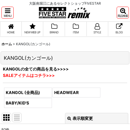
大阪南堀江にあるセレクトショップFIVESTAR
MENU
商品検索
HOME
NEW WEB UP
BRAND
ITEM
STYLE
BLOG
ホーム
>
KANGOL(カンゴール)
KANGOL(カンゴール)
KANGOLの全ての商品を見る>>>>
SALEアイテムはコチラ>>>
KANGOL (全商品)
HEADWEAR
BABY/KID'S
表示順変更
閉じる
92
件