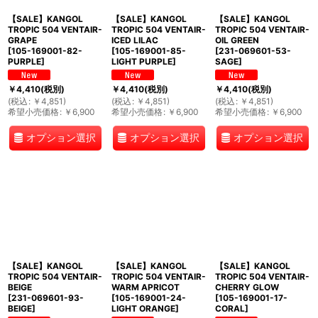
【SALE】KANGOL
【SALE】KANGOL
【SALE】KANGOL
TROPIC 504 VENTAIR-
TROPIC 504 VENTAIR-
TROPIC 504 VENTAIR-
GRAPE
ICED LILAC
OIL GREEN
[
105-169001-82-
[
105-169001-85-
[
231-069601-53-
PURPLE
]
LIGHT PURPLE
]
SAGE
]
￥
4,410
(税別)
￥
4,410
(税別)
￥
4,410
(税別)
(
税込
:
￥
4,851
)
(
税込
:
￥
4,851
)
(
税込
:
￥
4,851
)
希望小売価格
:
￥
6,900
希望小売価格
:
￥
6,900
希望小売価格
:
￥
6,900
オプション選択
オプション選択
オプション選択
【SALE】KANGOL
【SALE】KANGOL
【SALE】KANGOL
TROPIC 504 VENTAIR-
TROPIC 504 VENTAIR-
TROPIC 504 VENTAIR-
BEIGE
WARM APRICOT
CHERRY GLOW
[
231-069601-93-
[
105-169001-24-
[
105-169001-17-
BEIGE
]
LIGHT ORANGE
]
CORAL
]