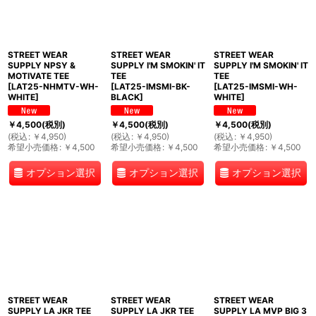
STREET WEAR
STREET WEAR
STREET WEAR
SUPPLY NPSY &
SUPPLY I'M SMOKIN' IT
SUPPLY I'M SMOKIN' IT
MOTIVATE TEE
TEE
TEE
[
LAT25-NHMTV-WH-
[
LAT25-IMSMI-BK-
[
LAT25-IMSMI-WH-
WHITE
]
BLACK
]
WHITE
]
￥
4,500
(税別)
￥
4,500
(税別)
￥
4,500
(税別)
(
税込
:
￥
4,950
)
(
税込
:
￥
4,950
)
(
税込
:
￥
4,950
)
希望小売価格
:
￥
4,500
希望小売価格
:
￥
4,500
希望小売価格
:
￥
4,500
オプション選択
オプション選択
オプション選択
STREET WEAR
STREET WEAR
STREET WEAR
SUPPLY LA JKR TEE
SUPPLY LA JKR TEE
SUPPLY LA MVP BIG 3