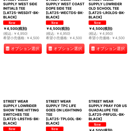
SUPPLY WEST SIDE
SUPPLY WEST COAST
SUPPLY LOWRIDER
INITIALS TEE
DOPE SIDE TEE
OLD SCHOOL TEE
[
LAT25-WESDIT-BK-
[
LAT25-WECTDS-BK-
[
LAT25-LROLDS-BK-
BLACK
]
BLACK
]
BLACK
]
￥
4,500
(税別)
￥
4,500
(税別)
￥
4,500
(税別)
(
税込
:
￥
4,950
)
(
税込
:
￥
4,950
)
(
税込
:
￥
4,950
)
希望小売価格
:
￥
4,500
希望小売価格
:
￥
4,500
希望小売価格
:
￥
4,500
オプション選択
オプション選択
オプション選択
STREET WEAR
STREET WEAR
STREET WEAR
SUPPLY LOWRIDER
SUPPLY TPC LIFE
SUPPLY PRAY FOR US
SHOW TIME HITTING
GOES ON LIGHTNING
GUADALUPE TEE
SWITCHES TEE
TEE
[
LAT25-PRFUGL-BK-
[
LAT25-LRSTHS-BK-
[
LAT25-TPLGOL-BK-
BLACK
]
BLACK
]
BLACK
]
￥
4,500
(税別)