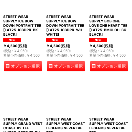
STREET WEAR
STREET WEAR
STREET WEAR
SUPPLY ICE BOW
SUPPLY ICE BOW
SUPPLY BOB ONE
DOWN PORTRAIT TEE
DOWN PORTRAIT TEE
LOVE ONE HEART TEE
[
LAT25-ICBDPR-BK-
[
LAT25-ICBDPR-WH-
[
LAT25-BMOLOH-BK-
BLACK
]
WHITE
]
BLACK
]
￥
4,500
(税別)
￥
4,500
(税別)
￥
4,500
(税別)
(
税込
:
￥
4,950
)
(
税込
:
￥
4,950
)
(
税込
:
￥
4,950
)
希望小売価格
:
￥
4,500
希望小売価格
:
￥
4,500
希望小売価格
:
￥
4,500
オプション選択
オプション選択
オプション選択
STREET WEAR
STREET WEAR
STREET WEAR
SUPPLY GRAND WEST
SUPPLY WEST COAST
SUPPLY WEST COAST
COAST #2 TEE
LEGENDS NEVER DIE
LEGENDS NEVER DIE