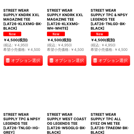
STREET WEAR
STREET WEAR
STREET WEAR
SUPPLY KNDRK XXL
SUPPLY KNDRK XXL
SUPPLY TPC & NPSY
MAGAZINE TEE
MAGAZINE TEE
LEGENDS TEE
[
LAT26-KLXXMG-BK-
[
LAT26-KLXXMG-
[
LAT26-TNLGD-BK-
BLACK
]
WH-WHITE
]
BLACK
]
￥
4,500
(税別)
￥
4,500
(税別)
￥
4,500
(税別)
(
税込
:
￥
4,950
)
(
税込
:
￥
4,950
)
(
税込
:
￥
4,950
)
希望小売価格
:
￥
4,500
希望小売価格
:
￥
4,500
希望小売価格
:
￥
4,500
オプション選択
オプション選択
オプション選択
STREET WEAR
STREET WEAR
STREET WEAR
SUPPLY TPC & NPSY
SUPPLY WEST COAST
SUPPLY TPC ALL
LEGENDS TEE
OG LEGENDS TEE
EYEZ ON ME TEE
[
LAT26-TNLGD-HG-
[
LAT26-WSOGLG-BK-
[
LAT26-TPAEOM-BK-
GREY
]
BLACK
]
BLACK
]