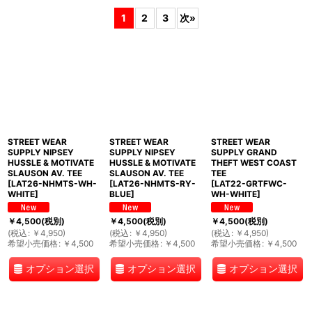
1
2
3
次
»
並び順
:
絞り込む
STREET WEAR
STREET WEAR
STREET WEAR
SUPPLY NIPSEY
SUPPLY NIPSEY
SUPPLY GRAND
HUSSLE & MOTIVATE
HUSSLE & MOTIVATE
THEFT WEST COAST
SLAUSON AV. TEE
SLAUSON AV. TEE
TEE
[
LAT26-NHMTS-WH-
[
LAT26-NHMTS-RY-
[
LAT22-GRTFWC-
WHITE
]
BLUE
]
WH-WHITE
]
￥
4,500
(税別)
￥
4,500
(税別)
￥
4,500
(税別)
(
税込
:
￥
4,950
)
(
税込
:
￥
4,950
)
(
税込
:
￥
4,950
)
希望小売価格
:
￥
4,500
希望小売価格
:
￥
4,500
希望小売価格
:
￥
4,500
オプション選択
オプション選択
オプション選択