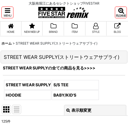
大阪南堀江にあるセレクトショップFIVESTAR
MENU
商品検索
HOME
NEW WEB UP
BRAND
ITEM
STYLE
BLOG
ホーム
>
STREET WEAR SUPPLY(ストリートウェアサプライ)
STREET WEAR SUPPLY(ストリートウェアサプライ)
STREET WEAR SUPPLYの全ての商品を見る>>>>
STREET WEAR SUPPLY (全商品)
S/S TEE
HOODIE
BABY/KID'S
表示順変更
閉じる
125
件
表示数
: