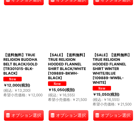
【送料無料】TRUE
【SALE】【送料無料】
【SALE】【送料無料】
RELIGION BUDDHA
TRUE RELIGION
TRUE RELIGION
BELT BLACK/GOLD
HOODED FLANNEL
HOODED FLANNEL
[
TR301015-BLK-
SHIRT BLACK/WHITE
SHIRT WINTER
BLACK
]
[
109889-BKWH-
WHITE/BLUE
BLACK
]
[
109889-WWBL-
WHITE
]
￥
12,000
(税別)
￥
15,050
(税別)
(
税込
:
￥
13,200
)
￥
15,050
(税別)
希望小売価格
:
￥
12,000
(
税込
:
￥
16,555
)
希望小売価格
:
￥
21,500
(
税込
:
￥
16,555
)
希望小売価格
:
￥
21,500
オプション選択
オプション選択
オプション選択