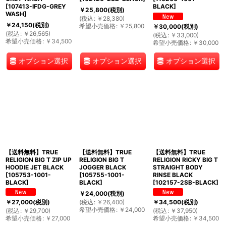
[
107413-IFDG-GREY
BLACK
]
￥
25,800
(税別)
WASH
]
(
税込
:
￥
28,380
)
￥
24,150
(税別)
希望小売価格
:
￥
25,800
￥
30,000
(税別)
(
税込
:
￥
26,565
)
(
税込
:
￥
33,000
)
希望小売価格
:
￥
34,500
希望小売価格
:
￥
30,000
オプション選択
オプション選択
オプション選択
【送料無料】TRUE
【送料無料】TRUE
【送料無料】TRUE
RELIGION BIG T ZIP UP
RELIGION BIG T
RELIGION RICKY BIG T
HOODIE JET BLACK
JOGGER BLACK
STRAIGHT BODY
[
105753-1001-
[
105755-1001-
RINSE BLACK
BLACK
]
BLACK
]
[
102157-2SB-BLACK
]
￥
24,000
(税別)
(
税込
:
￥
26,400
)
￥
27,000
(税別)
￥
34,500
(税別)
希望小売価格
:
￥
24,000
(
税込
:
￥
29,700
)
(
税込
:
￥
37,950
)
希望小売価格
:
￥
27,000
希望小売価格
:
￥
34,500