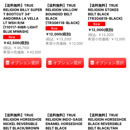
【送料無料】TRUE
【送料無料】TRUE
【送料無料】TRUE
RELIGION BILLY SUPER
RELIGION VALLOW
RELIGION STOKES
T BOOTCUT 34"
BOUNDED BELT
BELT BLACK
ANDORRA LA VELLA
BLACK
[
TR304819-BLACK
]
LT WSH R/M
[
TR306118-BLACK
]
[
110117-IHBR-LIGHT
￥
12,000
(税別)
BLUE MWASH
]
￥
12,000
(税別)
(
税込
:
￥
13,200
)
(
税込
:
￥
13,200
)
希望小売価格
:
￥
12,000
￥
42,500
(税別)
希望小売価格
:
￥
12,000
(
税込
:
￥
46,750
)
希望小売価格
:
￥
42,500
オプション選択
オプション選択
オプション選択
【送料無料】TRUE
【送料無料】TRUE
【送料無料】TRUE
RELIGION HORSESHOE
RELIGION INDO-SAGE
RELIGION HORSESHOE
NICKEL REVERSIBLE
ENAMEL HORSESHOE
BLACK REVERSIBLE
BELT BLACK/BROWN
BELT BLACK
BELT BLACK/TAN