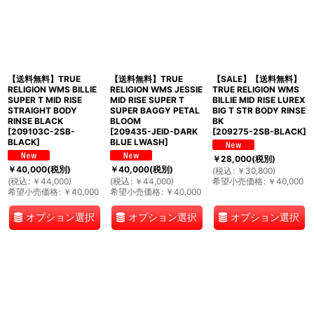
【送料無料】TRUE
【送料無料】TRUE
【SALE】【送料無料】
RELIGION WMS BILLIE
RELIGION WMS JESSIE
TRUE RELIGION WMS
SUPER T MID RISE
MID RISE SUPER T
BILLIE MID RISE LUREX
STRAIGHT BODY
SUPER BAGGY PETAL
BIG T STR BODY RINSE
RINSE BLACK
BLOOM
BK
[
209103C-2SB-
[
209435-JEID-DARK
[
209275-2SB-BLACK
]
BLACK
]
BLUE LWASH
]
￥
28,000
(税別)
￥
40,000
(税別)
￥
40,000
(税別)
(
税込
:
￥
30,800
)
(
税込
:
￥
44,000
)
(
税込
:
￥
44,000
)
希望小売価格
:
￥
40,000
希望小売価格
:
￥
40,000
希望小売価格
:
￥
40,000
オプション選択
オプション選択
オプション選択