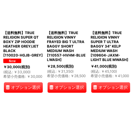
【送料無料】TRUE
【送料無料】TRUE
【送料無料】TRUE
RELIGION SUPER QT
RELIGION VINNY
RELIGION VINNY
BOXY ZIP HOODIE
FRAYED BIG T ULTRA
SUPER T ULTRA
HEATHER GREY/JET
BAGGY SHORT
BAGGY 34" KELP
BLACK
MEDIUM WASH
MEDIUM WASH
[
110020-HGJB-GREY
]
[
110557-HVHM-BLUE
[
109604-JAXM-
LWASH
]
LIGHT BLUE MWASH
]
￥
28,500
(税別)
￥
41,000
(税別)
￥
30,000
(税別)
(
税込
:
￥
31,350
)
(
税込
:
￥
45,100
)
(
税込
:
￥
33,000
)
希望小売価格
:
￥
28,500
希望小売価格
:
￥
41,000
希望小売価格
:
￥
30,000
オプション選択
オプション選択
オプション選択