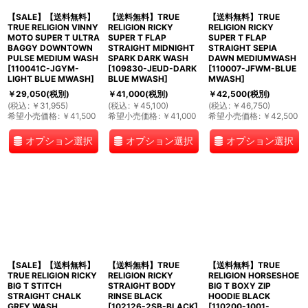
【SALE】【送料無料】
【送料無料】TRUE
【送料無料】TRUE
TRUE RELIGION VINNY
RELIGION RICKY
RELIGION RICKY
MOTO SUPER T ULTRA
SUPER T FLAP
SUPER T FLAP
BAGGY DOWNTOWN
STRAIGHT MIDNIGHT
STRAIGHT SEPIA
PULSE MEDIUM WASH
SPARK DARK WASH
DAWN MEDIUMWASH
[
110041C-JGYM-
[
109830-JEUD-DARK
[
110007-JFWM-BLUE
LIGHT BLUE MWASH
]
BLUE MWASH
]
MWASH
]
￥
29,050
(税別)
￥
41,000
(税別)
￥
42,500
(税別)
(
税込
:
￥
31,955
)
(
税込
:
￥
45,100
)
(
税込
:
￥
46,750
)
希望小売価格
:
￥
41,500
希望小売価格
:
￥
41,000
希望小売価格
:
￥
42,500
オプション選択
オプション選択
オプション選択
【SALE】【送料無料】
【送料無料】TRUE
【送料無料】TRUE
TRUE RELIGION RICKY
RELIGION RICKY
RELIGION HORSESHOE
BIG T STITCH
STRAIGHT BODY
BIG T BOXY ZIP
STRAIGHT CHALK
RINSE BLACK
HOODIE BLACK
GREY WASH
[
102126-2SB-BLACK
]
[
110200-1001-