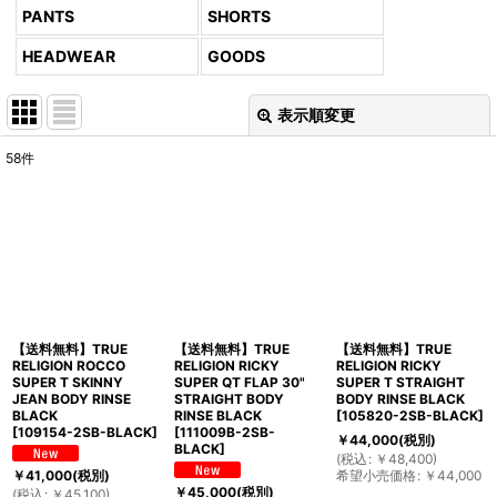
PANTS
SHORTS
HEADWEAR
GOODS
表示順変更
閉じる
58
件
表示数
:
並び順
:
絞り込む
【送料無料】TRUE
【送料無料】TRUE
【送料無料】TRUE
RELIGION ROCCO
RELIGION RICKY
RELIGION RICKY
SUPER T SKINNY
SUPER QT FLAP 30"
SUPER T STRAIGHT
JEAN BODY RINSE
STRAIGHT BODY
BODY RINSE BLACK
BLACK
RINSE BLACK
[
105820-2SB-BLACK
]
[
109154-2SB-BLACK
]
[
111009B-2SB-
￥
44,000
(税別)
BLACK
]
(
税込
:
￥
48,400
)
希望小売価格
:
￥
44,000
￥
41,000
(税別)
￥
45,000
(税別)
(
税込
:
￥
45,100
)