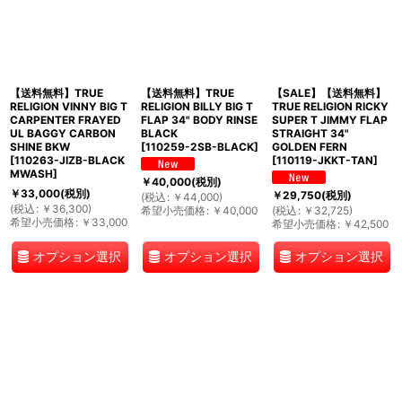
【送料無料】TRUE
【送料無料】TRUE
【SALE】【送料無料】
RELIGION VINNY BIG T
RELIGION BILLY BIG T
TRUE RELIGION RICKY
CARPENTER FRAYED
FLAP 34" BODY RINSE
SUPER T JIMMY FLAP
UL BAGGY CARBON
BLACK
STRAIGHT 34"
SHINE BKW
[
110259-2SB-BLACK
]
GOLDEN FERN
[
110263-JIZB-BLACK
[
110119-JKKT-TAN
]
MWASH
]
￥
40,000
(税別)
￥
33,000
(税別)
￥
29,750
(税別)
(
税込
:
￥
44,000
)
(
税込
:
￥
36,300
)
希望小売価格
:
￥
40,000
(
税込
:
￥
32,725
)
希望小売価格
:
￥
33,000
希望小売価格
:
￥
42,500
オプション選択
オプション選択
オプション選択