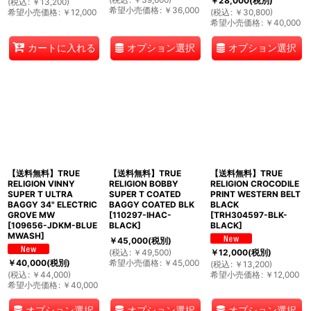
￥
28,000
(税別)
(
税込
:
￥
13,200
)
希望小売価格
:
￥
36,000
希望小売価格
:
￥
12,000
(
税込
:
￥
30,800
)
希望小売価格
:
￥
40,000
オプション選択
オプション選択
カートに入れる
【送料無料】TRUE
【送料無料】TRUE
【送料無料】TRUE
RELIGION VINNY
RELIGION BOBBY
RELIGION CROCODILE
SUPER T ULTRA
SUPER T COATED
PRINT WESTERN BELT
BAGGY 34" ELECTRIC
BAGGY COATED BLK
BLACK
GROVE MW
[
110297-IHAC-
[
TRH304597-BLK-
[
109656-JDKM-BLUE
BLACK
]
BLACK
]
MWASH
]
￥
45,000
(税別)
(
税込
:
￥
49,500
)
￥
12,000
(税別)
希望小売価格
:
￥
45,000
￥
40,000
(税別)
(
税込
:
￥
13,200
)
(
税込
:
￥
44,000
)
希望小売価格
:
￥
12,000
希望小売価格
:
￥
40,000
オプション選択
オプション選択
オプション選択