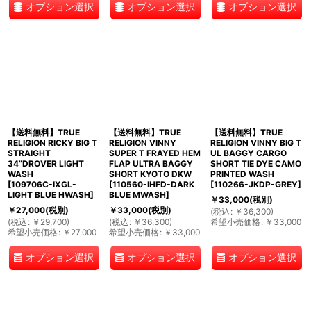
オプション選択
オプション選択
オプション選択
【送料無料】TRUE
【送料無料】TRUE
【送料無料】TRUE
RELIGION RICKY BIG T
RELIGION VINNY
RELIGION VINNY BIG T
STRAIGHT
SUPER T FRAYED HEM
UL BAGGY CARGO
34”DROVER LIGHT
FLAP ULTRA BAGGY
SHORT TIE DYE CAMO
WASH
SHORT KYOTO DKW
PRINTED WASH
[
109706C-IXGL-
[
110560-IHFD-DARK
[
110266-JKDP-GREY
]
LIGHT BLUE HWASH
]
BLUE MWASH
]
￥
33,000
(税別)
￥
27,000
(税別)
￥
33,000
(税別)
(
税込
:
￥
36,300
)
(
税込
:
￥
29,700
)
(
税込
:
￥
36,300
)
希望小売価格
:
￥
33,000
希望小売価格
:
￥
27,000
希望小売価格
:
￥
33,000
オプション選択
オプション選択
オプション選択