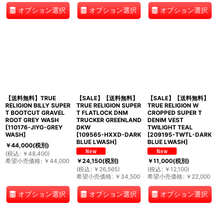
オプション選択
オプション選択
オプション選択
【送料無料】TRUE
【SALE】【送料無料】
【SALE】【送料無料】
RELIGION BILLY SUPER
TRUE RELIGION SUPER
TRUE RELIGION W
T BOOTCUT GRAVEL
T FLATLOCK DNM
CROPPED SUPER T
ROOT GREY WASH
TRUCKER GREENLAND
DENIM VEST
[
110176-JIYG-GREY
DKW
TWILIGHT TEAL
WASH
]
[
109565-HXXD-DARK
[
209195-TWTL-DARK
BLUE LWASH
]
BLUE LWASH
]
￥
44,000
(税別)
(
税込
:
￥
48,400
)
希望小売価格
:
￥
44,000
￥
24,150
(税別)
￥
11,000
(税別)
(
税込
:
￥
26,565
)
(
税込
:
￥
12,100
)
希望小売価格
:
￥
34,500
希望小売価格
:
￥
22,000
オプション選択
オプション選択
オプション選択