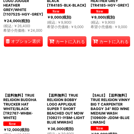
LOGO JOGGER
BLACK
HEATHER GREY
HEATHER
[
TR4185-BLK-BLACK
]
[
TR4185-HGY-GREY
]
GREY/WHITE
[
110752S-HGY-GREY
]
￥
9,000
(税別)
￥
9,000
(税別)
￥
24,000
(税別)
(
税込
:
￥
9,900
)
(
税込
:
￥
9,900
)
(
税込
:
￥
26,400
)
希望小売価格
:
￥
9,000
希望小売価格
:
￥
9,000
希望小売価格
:
￥
24,000
オプション選択
カートに入れる
カートに入れる
【送料無料】TRUE
【送料無料】TRUE
【SALE】【送料無料】
RELIGION BUDDHA
RELIGION BOBBY
TRUE RELIGION VINNY
TRUCKER HAT
LOGO APPLIQUE
BIG T CARPENTER
WHITE/BLACK
SUPER T SHORT
BAGGY 34" RED WINE
[
TR2767-WHBK-
BEACHED OUT MDW
MEDIUM WASH
WHITE
]
[
109211-IYBM-LIGHT
[
109609-JDDM-BLUE
BLUE MWASH
]
LWASH
]
￥
36,000
(税別)
￥
12,000
(税別)
(
税込
:
￥
39,600
)