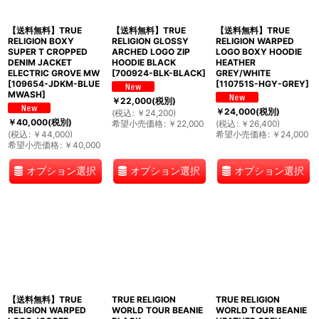
【送料無料】TRUE
【送料無料】TRUE
【送料無料】TRUE
RELIGION BOXY
RELIGION GLOSSY
RELIGION WARPED
SUPER T CROPPED
ARCHED LOGO ZIP
LOGO BOXY HOODIE
DENIM JACKET
HOODIE BLACK
HEATHER
ELECTRIC GROVE MW
[
700924-BLK-BLACK
]
GREY/WHITE
[
109654-JDKM-BLUE
[
110751S-HGY-GREY
]
MWASH
]
￥
22,000
(税別)
￥
24,000
(税別)
(
税込
:
￥
24,200
)
￥
40,000
(税別)
希望小売価格
:
￥
22,000
(
税込
:
￥
26,400
)
(
税込
:
￥
44,000
)
希望小売価格
:
￥
24,000
希望小売価格
:
￥
40,000
オプション選択
オプション選択
オプション選択
【送料無料】TRUE
TRUE RELIGION
TRUE RELIGION
RELIGION WARPED
WORLD TOUR BEANIE
WORLD TOUR BEANIE