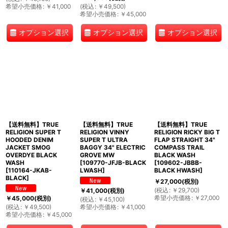
希望小売価格
:
￥
41,000
(
税込
:
￥
49,500
)
希望小売価格
:
￥
45,000
オプション選択
オプション選択
オプション選択
【送料無料】TRUE
【送料無料】TRUE
【送料無料】TRUE
RELIGION SUPER T
RELIGION VINNY
RELIGION RICKY BIG T
HOODED DENIM
SUPER T ULTRA
FLAP STRAIGHT 34"
JACKET SMOG
BAGGY 34" ELECTRIC
COMPASS TRAIL
OVERDYE BLACK
GROVE MW
BLACK WASH
WASH
[
109770-JFJB-BLACK
[
109602-JBBB-
[
110164-JKAB-
LWASH
]
BLACK HWASH
]
BLACK
]
￥
27,000
(税別)
(
税込
:
￥
29,700
)
￥
41,000
(税別)
希望小売価格
:
￥
27,000
￥
45,000
(税別)
(
税込
:
￥
45,100
)
(
税込
:
￥
49,500
)
希望小売価格
:
￥
41,000
希望小売価格
:
￥
45,000