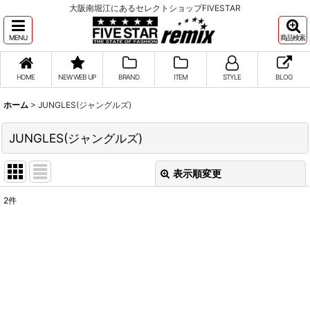
大阪南堀江にあるセレクトショップFIVESTAR
MENU
商品検索
HOME
NEW WEB UP
BRAND
ITEM
STYLE
BLOG
ホーム
>
JUNGLES(ジャングルズ)
JUNGLES(ジャングルズ)
表示順変更
閉じる
2
件
表示数
:
並び順
:
絞り込む