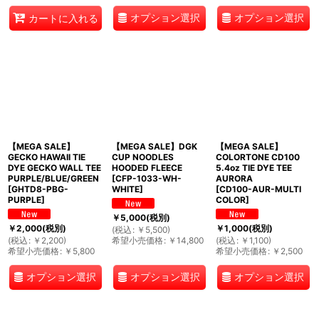
オプション選択
オプション選択
カートに入れる
【MEGA SALE】
【MEGA SALE】DGK
【MEGA SALE】
GECKO HAWAII TIE
CUP NOODLES
COLORTONE CD100
DYE GECKO WALL TEE
HOODED FLEECE
5.4oz TIE DYE TEE
PURPLE/BLUE/GREEN
[
CFP-1033-WH-
AURORA
[
GHTD8-PBG-
WHITE
]
[
CD100-AUR-MULTI
PURPLE
]
COLOR
]
￥
5,000
(税別)
￥
2,000
(税別)
￥
1,000
(税別)
(
税込
:
￥
5,500
)
(
税込
:
￥
2,200
)
希望小売価格
:
￥
14,800
(
税込
:
￥
1,100
)
希望小売価格
:
￥
5,800
希望小売価格
:
￥
2,500
オプション選択
オプション選択
オプション選択