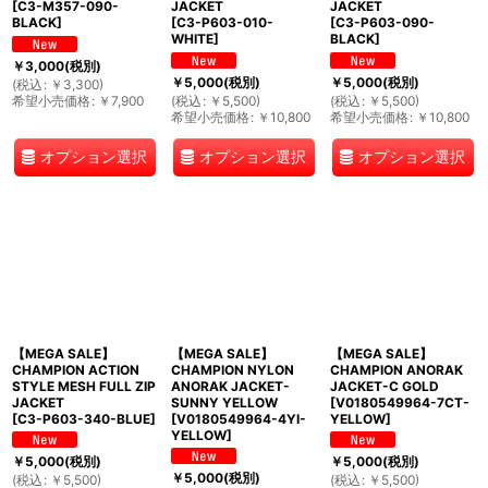
[
C3-M357-090-
JACKET
JACKET
BLACK
]
[
C3-P603-010-
[
C3-P603-090-
WHITE
]
BLACK
]
￥
3,000
(税別)
￥
5,000
(税別)
￥
5,000
(税別)
(
税込
:
￥
3,300
)
希望小売価格
:
￥
7,900
(
税込
:
￥
5,500
)
(
税込
:
￥
5,500
)
希望小売価格
:
￥
10,800
希望小売価格
:
￥
10,800
オプション選択
オプション選択
オプション選択
【MEGA SALE】
【MEGA SALE】
【MEGA SALE】
CHAMPION ACTION
CHAMPION NYLON
CHAMPION ANORAK
STYLE MESH FULL ZIP
ANORAK JACKET-
JACKET-C GOLD
JACKET
SUNNY YELLOW
[
V0180549964-7CT-
[
C3-P603-340-BLUE
]
[
V0180549964-4YI-
YELLOW
]
YELLOW
]
￥
5,000
(税別)
￥
5,000
(税別)
￥
5,000
(税別)
(
税込
:
￥
5,500
)
(
税込
:
￥
5,500
)