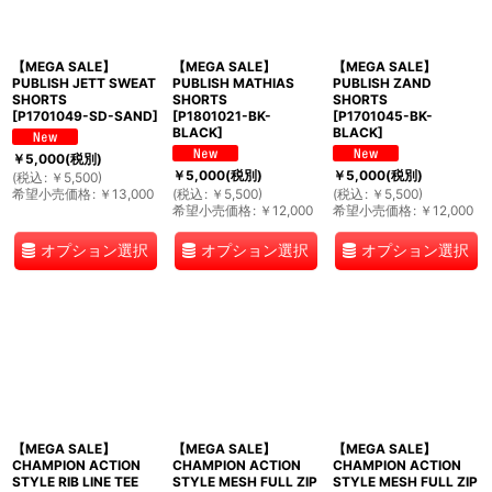
【MEGA SALE】
【MEGA SALE】
【MEGA SALE】
PUBLISH JETT SWEAT
PUBLISH MATHIAS
PUBLISH ZAND
SHORTS
SHORTS
SHORTS
[
P1701049-SD-SAND
]
[
P1801021-BK-
[
P1701045-BK-
BLACK
]
BLACK
]
￥
5,000
(税別)
￥
5,000
(税別)
￥
5,000
(税別)
(
税込
:
￥
5,500
)
希望小売価格
:
￥
13,000
(
税込
:
￥
5,500
)
(
税込
:
￥
5,500
)
希望小売価格
:
￥
12,000
希望小売価格
:
￥
12,000
オプション選択
オプション選択
オプション選択
【MEGA SALE】
【MEGA SALE】
【MEGA SALE】
CHAMPION ACTION
CHAMPION ACTION
CHAMPION ACTION
STYLE RIB LINE TEE
STYLE MESH FULL ZIP
STYLE MESH FULL ZIP