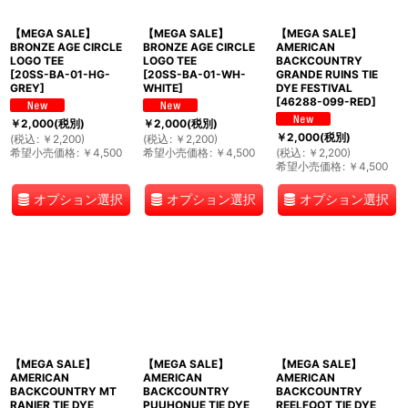
【MEGA SALE】
【MEGA SALE】
【MEGA SALE】
BRONZE AGE CIRCLE
BRONZE AGE CIRCLE
AMERICAN
LOGO TEE
LOGO TEE
BACKCOUNTRY
[
20SS-BA-01-HG-
[
20SS-BA-01-WH-
GRANDE RUINS TIE
GREY
]
WHITE
]
DYE FESTIVAL
[
46288-099-RED
]
￥
2,000
(税別)
￥
2,000
(税別)
￥
2,000
(税別)
(
税込
:
￥
2,200
)
(
税込
:
￥
2,200
)
希望小売価格
:
￥
4,500
希望小売価格
:
￥
4,500
(
税込
:
￥
2,200
)
希望小売価格
:
￥
4,500
オプション選択
オプション選択
オプション選択
【MEGA SALE】
【MEGA SALE】
【MEGA SALE】
AMERICAN
AMERICAN
AMERICAN
BACKCOUNTRY MT
BACKCOUNTRY
BACKCOUNTRY
RANIER TIE DYE
PUUHONUE TIE DYE
REELFOOT TIE DYE