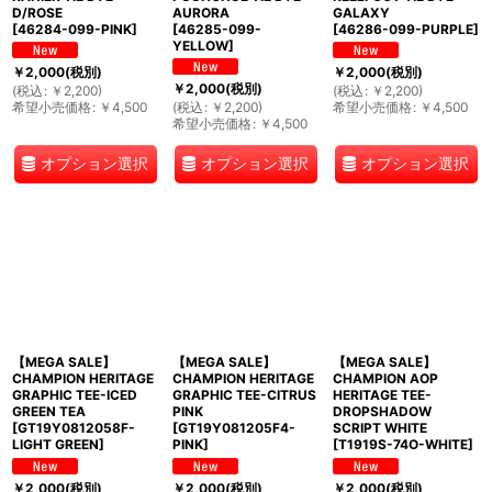
D/ROSE
AURORA
GALAXY
[
46284-099-PINK
]
[
46285-099-
[
46286-099-PURPLE
]
YELLOW
]
￥
2,000
(税別)
￥
2,000
(税別)
￥
2,000
(税別)
(
税込
:
￥
2,200
)
(
税込
:
￥
2,200
)
希望小売価格
:
￥
4,500
(
税込
:
￥
2,200
)
希望小売価格
:
￥
4,500
希望小売価格
:
￥
4,500
オプション選択
オプション選択
オプション選択
【MEGA SALE】
【MEGA SALE】
【MEGA SALE】
CHAMPION HERITAGE
CHAMPION HERITAGE
CHAMPION AOP
GRAPHIC TEE-ICED
GRAPHIC TEE-CITRUS
HERITAGE TEE-
GREEN TEA
PINK
DROPSHADOW
[
GT19Y0812058F-
[
GT19Y081205F4-
SCRIPT WHITE
LIGHT GREEN
]
PINK
]
[
T1919S-74O-WHITE
]
￥
2,000
(税別)
￥
2,000
(税別)
￥
2,000
(税別)