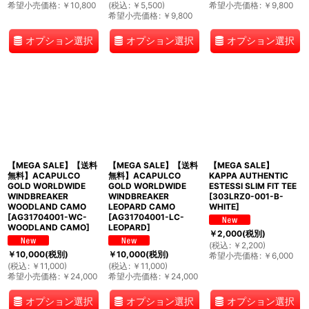
希望小売価格
:
￥
10,800
(
税込
:
￥
5,500
)
希望小売価格
:
￥
9,800
希望小売価格
:
￥
9,800
オプション選択
オプション選択
オプション選択
【MEGA SALE】【送料
【MEGA SALE】【送料
【MEGA SALE】
無料】ACAPULCO
無料】ACAPULCO
KAPPA AUTHENTIC
GOLD WORLDWIDE
GOLD WORLDWIDE
ESTESSI SLIM FIT TEE
WINDBREAKER
WINDBREAKER
[
303LRZ0-001-B-
WOODLAND CAMO
LEOPARD CAMO
WHITE
]
[
AG31704001-WC-
[
AG31704001-LC-
WOODLAND CAMO
]
LEOPARD
]
￥
2,000
(税別)
(
税込
:
￥
2,200
)
￥
10,000
(税別)
￥
10,000
(税別)
希望小売価格
:
￥
6,000
(
税込
:
￥
11,000
)
(
税込
:
￥
11,000
)
希望小売価格
:
￥
24,000
希望小売価格
:
￥
24,000
オプション選択
オプション選択
オプション選択