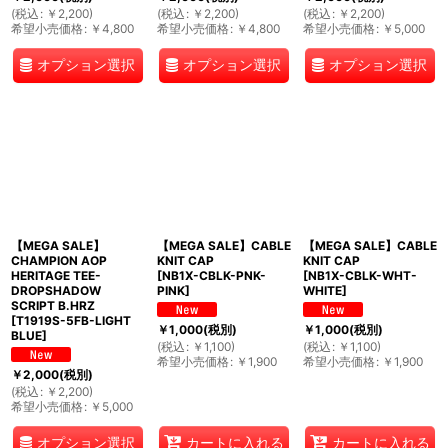
(
税込
:
￥
2,200
)
(
税込
:
￥
2,200
)
(
税込
:
￥
2,200
)
希望小売価格
:
￥
4,800
希望小売価格
:
￥
4,800
希望小売価格
:
￥
5,000
オプション選択
オプション選択
オプション選択
【MEGA SALE】
【MEGA SALE】CABLE
【MEGA SALE】CABLE
CHAMPION AOP
KNIT CAP
KNIT CAP
HERITAGE TEE-
[
NB1X-CBLK-PNK-
[
NB1X-CBLK-WHT-
DROPSHADOW
PINK
]
WHITE
]
SCRIPT B.HRZ
[
T1919S-5FB-LIGHT
￥
1,000
(税別)
￥
1,000
(税別)
BLUE
]
(
税込
:
￥
1,100
)
(
税込
:
￥
1,100
)
希望小売価格
:
￥
1,900
希望小売価格
:
￥
1,900
￥
2,000
(税別)
(
税込
:
￥
2,200
)
希望小売価格
:
￥
5,000
オプション選択
カートに入れる
カートに入れる