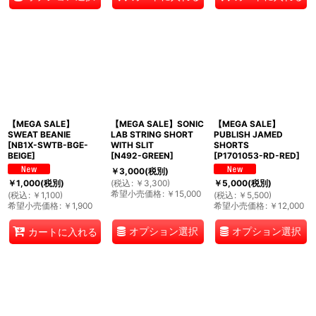
【MEGA SALE】
【MEGA SALE】SONIC
【MEGA SALE】
SWEAT BEANIE
LAB STRING SHORT
PUBLISH JAMED
[
NB1X-SWTB-BGE-
WITH SLIT
SHORTS
BEIGE
]
[
N492-GREEN
]
[
P1701053-RD-RED
]
￥
3,000
(税別)
(
税込
:
￥
3,300
)
￥
1,000
(税別)
￥
5,000
(税別)
希望小売価格
:
￥
15,000
(
税込
:
￥
1,100
)
(
税込
:
￥
5,500
)
希望小売価格
:
￥
1,900
希望小売価格
:
￥
12,000
オプション選択
オプション選択
カートに入れる