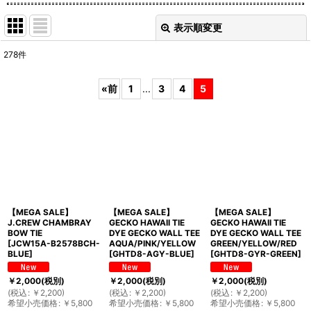
表示順変更
閉じる
278
件
表示数
:
«
前
1
...
3
4
5
並び順
:
絞り込む
【MEGA SALE】
【MEGA SALE】
【MEGA SALE】
J.CREW CHAMBRAY
GECKO HAWAII TIE
GECKO HAWAII TIE
BOW TIE
DYE GECKO WALL TEE
DYE GECKO WALL TEE
[
JCW15A-B2578BCH-
AQUA/PINK/YELLOW
GREEN/YELLOW/RED
BLUE
]
[
GHTD8-AGY-BLUE
]
[
GHTD8-GYR-GREEN
]
￥
2,000
(税別)
￥
2,000
(税別)
￥
2,000
(税別)
(
税込
:
￥
2,200
)
(
税込
:
￥
2,200
)
(
税込
:
￥
2,200
)
希望小売価格
:
￥
5,800
希望小売価格
:
￥
5,800
希望小売価格
:
￥
5,800