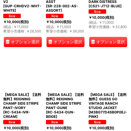
V2
ASST
DARK DISTRESS
[
GUP-CRHDV2-WHT-
[
SR-228-002-AS-
[
CS21-JT12-BLUE
]
WHITE
]
ASSORT
]
￥
10,000
(税別)
￥
10,000
(税別)
￥
10,000
(税別)
(
税込
:
￥
11,000
)
(
税込
:
￥
11,000
)
(
税込
:
￥
11,000
)
希望小売価格
:
￥
32,800
希望小売価格
:
￥
28,500
希望小売価格
:
￥
36,000
オプション選択
オプション選択
オプション選択
【MEGA SALE】【送料
【MEGA SALE】【送料
【MEGA SALE】【送料
無料】REIGNING
無料】REIGNING
無料】GUESS GO
CHAMP SIDE STRIPE
CHAMP SIDE STRIPE
VINTAGE RANCH
PANT-IVORY
PANT-DUNE
STUDIO JACKET
[
RC-5434-IVR-
[
RC-5434-DUN-
[
M3BG77D4SB0P0EJ-
CREAM
]
BEIGE
]
PINK
]
￥
10,000
(税別)
￥
10,000
(税別)
￥
10,000
(税別)