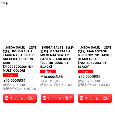
18
件
表示数
:
並び順
:
絞り込む
【MEGA SALE】【送料
【MEGA SALE】【送料
【MEGA SALE】【送料
無料】POLO RALPH
無料】MANASTASH
無料】MANASTASH
LAUREN CLASSIC FIT
MS DENIM SKATER
MS DENIM ZIP JACKET
SOLID OXFORD FUN
PANTS BLACK USED
BLACK USED
SHIRT
[
792-4910005-011-
[
792-4952003-011-
[
710925202001-D-
BLACK
]
BLACK
]
MULTI COLOR
]
￥
10,000
(税別)
￥
10,000
(税別)
￥
10,000
(税別)
(
税込
:
￥
11,000
)
(
税込
:
￥
11,000
)
(
税込
:
￥
11,000
)
希望小売価格
:
￥
28,000
希望小売価格
:
￥
34,000
希望小売価格
:
￥
25,000
オプション選択
オプション選択
オプション選択