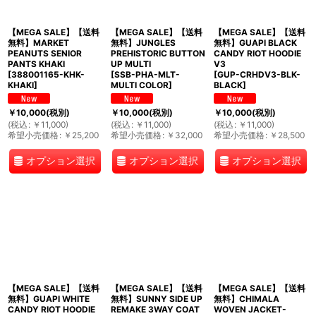
【MEGA SALE】【送料
【MEGA SALE】【送料
【MEGA SALE】【送料
無料】MARKET
無料】JUNGLES
無料】GUAPI BLACK
PEANUTS SENIOR
PREHISTORIC BUTTON
CANDY RIOT HOODIE
PANTS KHAKI
UP MULTI
V3
[
388001165-KHK-
[
SSB-PHA-MLT-
[
GUP-CRHDV3-BLK-
KHAKI
]
MULTI COLOR
]
BLACK
]
￥
10,000
(税別)
￥
10,000
(税別)
￥
10,000
(税別)
(
税込
:
￥
11,000
)
(
税込
:
￥
11,000
)
(
税込
:
￥
11,000
)
希望小売価格
:
￥
25,200
希望小売価格
:
￥
32,000
希望小売価格
:
￥
28,500
オプション選択
オプション選択
オプション選択
【MEGA SALE】【送料
【MEGA SALE】【送料
【MEGA SALE】【送料
無料】GUAPI WHITE
無料】SUNNY SIDE UP
無料】CHIMALA
CANDY RIOT HOODIE
REMAKE 3WAY COAT
WOVEN JACKET-