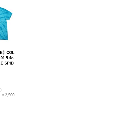
LE】COL
01 5.4o
EE SPID
0
)
￥2,500