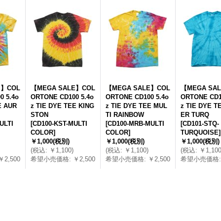
E】COL
【MEGA SALE】COL
【MEGA SALE】COL
【MEGA SA
0 5.4o
ORTONE CD100 5.4o
ORTONE CD100 5.4o
ORTONE CD1
E AUR
z TIE DYE TEE KING
z TIE DYE TEE MUL
z TIE DYE T
STON
TI RAINBOW
ER TURQ
ULTI
[
CD100-KST-MULTI
[
CD100-MRB-MULTI
[
CD101-STQ-
COLOR
]
COLOR
]
TURQUOISE
]
￥1,000
(税別)
￥1,000
(税別)
￥1,000
(税別)
(
税込
:
￥1,100
)
(
税込
:
￥1,100
)
(
税込
:
￥1,10
￥2,500
希望小売価格
:
￥2,500
希望小売価格
:
￥2,500
希望小売価格
: