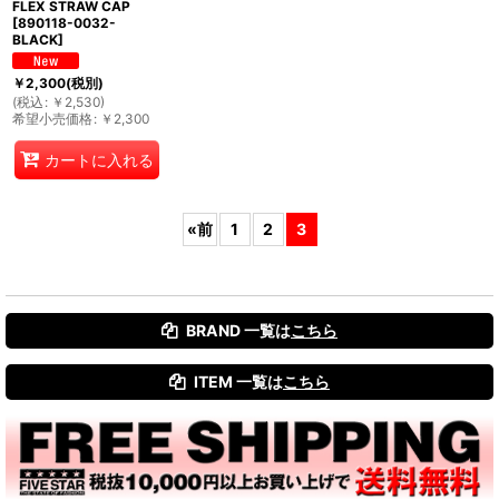
FLEX STRAW CAP
[
890118-0032-
BLACK
]
￥
2,300
(税別)
(
税込
:
￥
2,530
)
希望小売価格
:
￥
2,300
カートに入れる
«
前
1
2
3
BRAND 一覧は
こちら
ITEM 一覧は
こちら