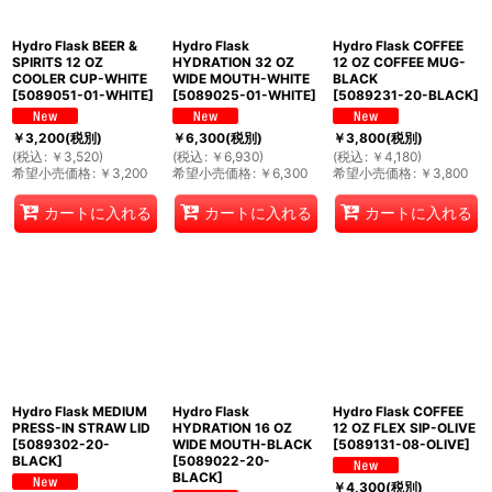
Hydro Flask BEER &
Hydro Flask
Hydro Flask COFFEE
SPIRITS 12 OZ
HYDRATION 32 OZ
12 OZ COFFEE MUG-
COOLER CUP-WHITE
WIDE MOUTH-WHITE
BLACK
[
5089051-01-WHITE
]
[
5089025-01-WHITE
]
[
5089231-20-BLACK
]
￥
3,200
(税別)
￥
6,300
(税別)
￥
3,800
(税別)
(
税込
:
￥
3,520
)
(
税込
:
￥
6,930
)
(
税込
:
￥
4,180
)
希望小売価格
:
￥
3,200
希望小売価格
:
￥
6,300
希望小売価格
:
￥
3,800
カートに入れる
カートに入れる
カートに入れる
Hydro Flask MEDIUM
Hydro Flask
Hydro Flask COFFEE
PRESS-IN STRAW LID
HYDRATION 16 OZ
12 OZ FLEX SIP-OLIVE
[
5089302-20-
WIDE MOUTH-BLACK
[
5089131-08-OLIVE
]
BLACK
]
[
5089022-20-
BLACK
]
￥
4,300
(税別)