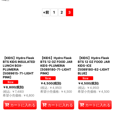
表示数
:
«
前
1
2
3
並び順
:
絞り込む
【KIDS】Hydro Flask
【KIDS】Hydro Flask
【KIDS】Hydro Flask
BTS KIDS INSULATED
BTS 12 OZ FOOD JAR
BTS 12 OZ FOOD JAR
LUNCH BOX-
KIDS-PLUMERIA
KIDS-ICE
PLUMERIA
[
5089180-71-LIGHT
[
5089180-62-LIGHT
[
5089615-71-LIGHT
PINK
]
BLUE
]
PINK
]
￥
4,500
(税別)
￥
4,500
(税別)
￥
6,800
(税別)
(
税込
:
￥
4,950
)
(
税込
:
￥
4,950
)
(
税込
:
￥
7,480
)
希望小売価格
:
￥
4,500
希望小売価格
:
￥
4,500
希望小売価格
:
￥
6,800
カートに入れる
カートに入れる
カートに入れる