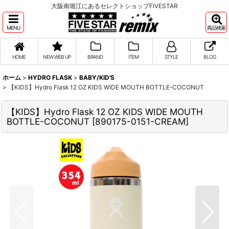
大阪南堀江にあるセレクトショップFIVESTAR
MENU
商品検索
HOME
NEW WEB UP
BRAND
ITEM
STYLE
BLOG
ホーム
>
HYDRO FLASK
>
BABY/KID'S
>
【KIDS】Hydro Flask 12 OZ KIDS WIDE MOUTH BOTTLE-COCONUT
【KIDS】Hydro Flask 12 OZ KIDS WIDE MOUTH
BOTTLE-COCONUT
[
890175-0151-CREAM
]