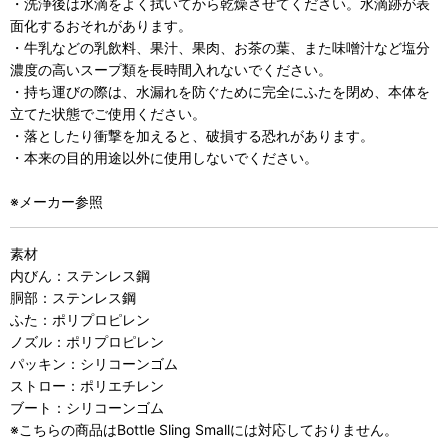
・洗浄後は水滴をよく拭いてから乾燥させてください。水滴跡が表
面化するおそれがあります。
・牛乳などの乳飲料、果汁、果肉、お茶の葉、また味噌汁など塩分
濃度の高いスープ類を長時間入れないでください。
・持ち運びの際は、水漏れを防ぐために完全にふたを閉め、本体を
立てた状態でご使用ください。
・落としたり衝撃を加えると、破損する恐れがあります。
・本来の目的用途以外に使用しないでください。
※メーカー参照
素材
内びん：ステンレス鋼
胴部：ステンレス鋼
ふた：ポリプロピレン
ノズル：ポリプロピレン
パッキン：シリコーンゴム
ストロー：ポリエチレン
ブート：シリコーンゴム
※こちらの商品はBottle Sling Smallには対応しておりません。