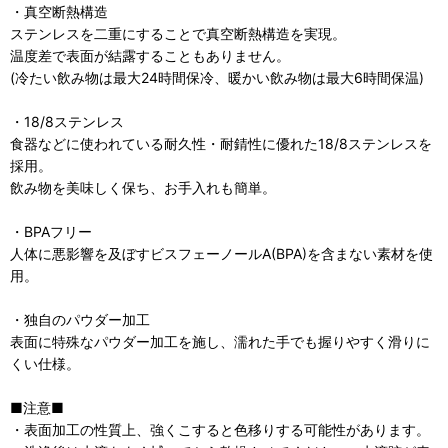
・真空断熱構造
ステンレスを二重にすることで真空断熱構造を実現。
温度差で表面が結露することもありません。
(冷たい飲み物は最大24時間保冷、暖かい飲み物は最大6時間保温)
・18/8ステンレス
食器などに使われている耐久性・耐錆性に優れた18/8ステンレスを
採用。
飲み物を美味しく保ち、お手入れも簡単。
・BPAフリー
人体に悪影響を及ぼすビスフェーノールA(BPA)を含まない素材を使
用。
・独自のパウダー加工
表面に特殊なパウダー加工を施し、濡れた手でも握りやすく滑りに
くい仕様。
■注意■
・表面加工の性質上、強くこすると色移りする可能性があります。