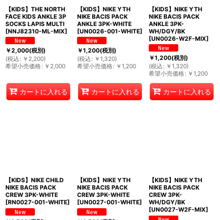
【KIDS】THE NORTH
【KIDS】NIKE YTH
【KIDS】NIKE YTH
FACE KIDS ANKLE 3P
NIKE BACIS PACK
NIKE BACIS PACK
SOCKS LAPIS MULTI
ANKLE 3PK-WHITE
ANKLE 3PK-
[
NNJ82310-ML-MIX
]
[
UN0026-001-WHITE
]
WH/DGY/BK
[
UN0026-W2F-MIX
]
￥
2,000
(税別)
￥
1,200
(税別)
￥
1,200
(税別)
(
税込
:
￥
2,200
)
(
税込
:
￥
1,320
)
希望小売価格
:
￥
2,000
希望小売価格
:
￥
1,200
(
税込
:
￥
1,320
)
希望小売価格
:
￥
1,200
カートに入れる
カートに入れる
カートに入れる
【KIDS】NIKE CHILD
【KIDS】NIKE YTH
【KIDS】NIKE YTH
NIKE BACIS PACK
NIKE BACIS PACK
NIKE BACIS PACK
CREW 3PK-WHITE
CREW 3PK-WHITE
CREW 3PK-
[
RN0027-001-WHITE
]
[
UN0027-001-WHITE
]
WH/DGY/BK
[
UN0027-W2F-MIX
]