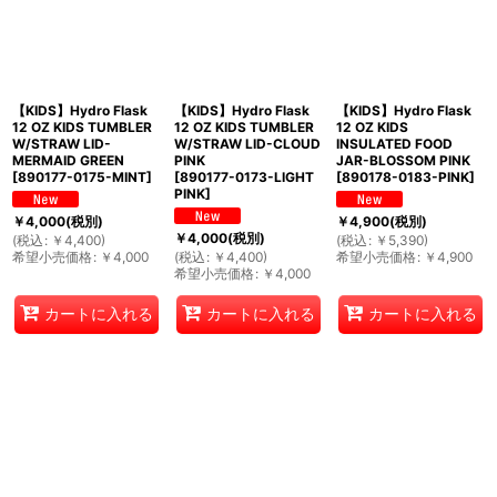
【KIDS】Hydro Flask
【KIDS】Hydro Flask
【KIDS】Hydro Flask
12 OZ KIDS TUMBLER
12 OZ KIDS TUMBLER
12 OZ KIDS
W/STRAW LID-
W/STRAW LID-CLOUD
INSULATED FOOD
MERMAID GREEN
PINK
JAR-BLOSSOM PINK
[
890177-0175-MINT
]
[
890177-0173-LIGHT
[
890178-0183-PINK
]
PINK
]
￥
4,000
(税別)
￥
4,900
(税別)
￥
4,000
(税別)
(
税込
:
￥
4,400
)
(
税込
:
￥
5,390
)
希望小売価格
:
￥
4,000
(
税込
:
￥
4,400
)
希望小売価格
:
￥
4,900
希望小売価格
:
￥
4,000
カートに入れる
カートに入れる
カートに入れる