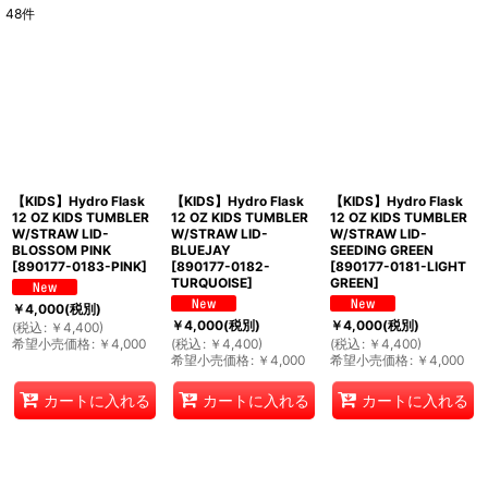
48
件
表示数
:
並び順
:
絞り込む
【KIDS】Hydro Flask
【KIDS】Hydro Flask
【KIDS】Hydro Flask
12 OZ KIDS TUMBLER
12 OZ KIDS TUMBLER
12 OZ KIDS TUMBLER
W/STRAW LID-
W/STRAW LID-
W/STRAW LID-
BLOSSOM PINK
BLUEJAY
SEEDING GREEN
[
890177-0183-PINK
]
[
890177-0182-
[
890177-0181-LIGHT
TURQUOISE
]
GREEN
]
￥
4,000
(税別)
￥
4,000
(税別)
￥
4,000
(税別)
(
税込
:
￥
4,400
)
希望小売価格
:
￥
4,000
(
税込
:
￥
4,400
)
(
税込
:
￥
4,400
)
希望小売価格
:
￥
4,000
希望小売価格
:
￥
4,000
カートに入れる
カートに入れる
カートに入れる