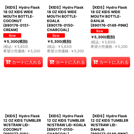
【KIDS】Hydro Flask
【KIDS】Hydro Flask
【KIDS】Hydro Flask
18 OZ KIDS WIDE
18 OZ KIDS WIDE
18 OZ KIDS WIDE
MOUTH BOTTLE-
MOUTH BOTTLE-
MOUTH BOTTLE-
COCONUT
KOALA
DAHLIA
[
890176-0151-
[
890176-0150-
[
890176-0149-PINK
]
CREAM
]
CHARCOAL
]
￥
5,300
(税別)
￥
5,300
(税別)
￥
5,300
(税別)
(
税込
:
￥
5,830
)
(
税込
:
￥
5,830
)
(
税込
:
￥
5,830
)
希望小売価格
:
￥
5,300
希望小売価格
:
￥
5,300
希望小売価格
:
￥
5,300
カートに入れる
カートに入れる
カートに入れる
【KIDS】Hydro Flask
【KIDS】Hydro Flask
【KIDS】Hydro Flask
12 OZ KIDS TUMBLER
12 OZ KIDS TUMBLER
12 OZ KIDS TUMBLER
W/STRAW LID-
W/STRAW LID-KOALA
W/STRAW LID-
COCONUT
[
890177-0150-
DAHLIA
[
890177-0151-
CHARCOAL
]
[
890177-0149-PINK
]