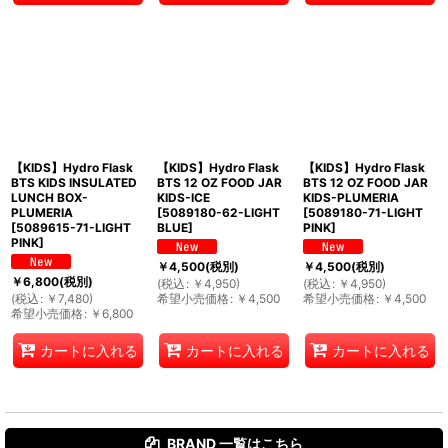
【KIDS】Hydro Flask
【KIDS】Hydro Flask
【KIDS】Hydro Flask
BTS KIDS INSULATED
BTS 12 OZ FOOD JAR
BTS 12 OZ FOOD JAR
LUNCH BOX-
KIDS-ICE
KIDS-PLUMERIA
PLUMERIA
[
5089180-62-LIGHT
[
5089180-71-LIGHT
[
5089615-71-LIGHT
BLUE
]
PINK
]
PINK
]
￥
4,500
(税別)
￥
4,500
(税別)
￥
6,800
(税別)
(
税込
:
￥
4,950
)
(
税込
:
￥
4,950
)
(
税込
:
￥
7,480
)
希望小売価格
:
￥
4,500
希望小売価格
:
￥
4,500
希望小売価格
:
￥
6,800
カートに入れる
カートに入れる
カートに入れる
BRAND 一覧は
こちら