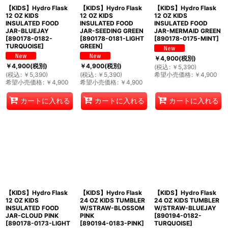
【KIDS】Hydro Flask
【KIDS】Hydro Flask
【KIDS】Hydro Flask
12 OZ KIDS
12 OZ KIDS
12 OZ KIDS
INSULATED FOOD
INSULATED FOOD
INSULATED FOOD
JAR-BLUEJAY
JAR-SEEDING GREEN
JAR-MERMAID GREEN
[
890178-0182-
[
890178-0181-LIGHT
[
890178-0175-MINT
]
TURQUOISE
]
GREEN
]
￥
4,900
(税別)
￥
4,900
(税別)
￥
4,900
(税別)
(
税込
:
￥
5,390
)
(
税込
:
￥
5,390
)
(
税込
:
￥
5,390
)
希望小売価格
:
￥
4,900
希望小売価格
:
￥
4,900
希望小売価格
:
￥
4,900
カートに入れる
カートに入れる
カートに入れる
【KIDS】Hydro Flask
【KIDS】Hydro Flask
【KIDS】Hydro Flask
12 OZ KIDS
24 OZ KIDS TUMBLER
24 OZ KIDS TUMBLER
INSULATED FOOD
W/STRAW-BLOSSOM
W/STRAW-BLUEJAY
JAR-CLOUD PINK
PINK
[
890194-0182-
[
890178-0173-LIGHT
[
890194-0183-PINK
]
TURQUOISE
]