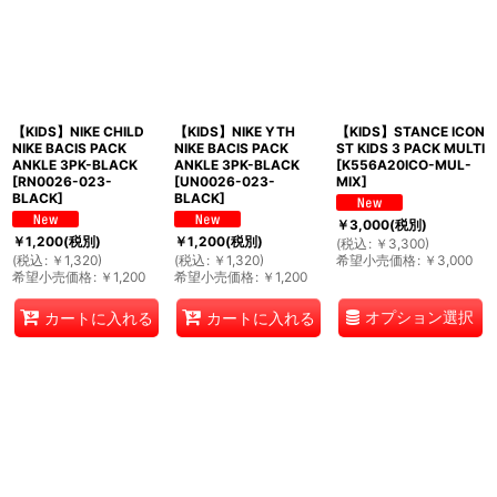
【KIDS】NIKE CHILD
【KIDS】NIKE YTH
【KIDS】STANCE ICON
NIKE BACIS PACK
NIKE BACIS PACK
ST KIDS 3 PACK MULTI
ANKLE 3PK-BLACK
ANKLE 3PK-BLACK
[
K556A20ICO-MUL-
[
RN0026-023-
[
UN0026-023-
MIX
]
BLACK
]
BLACK
]
￥
3,000
(税別)
￥
1,200
(税別)
￥
1,200
(税別)
(
税込
:
￥
3,300
)
(
税込
:
￥
1,320
)
(
税込
:
￥
1,320
)
希望小売価格
:
￥
3,000
希望小売価格
:
￥
1,200
希望小売価格
:
￥
1,200
オプション選択
カートに入れる
カートに入れる