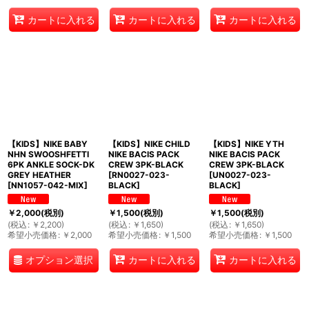
カートに入れる
カートに入れる
カートに入れる
【KIDS】NIKE BABY
【KIDS】NIKE CHILD
【KIDS】NIKE YTH
NHN SWOOSHFETTI
NIKE BACIS PACK
NIKE BACIS PACK
6PK ANKLE SOCK-DK
CREW 3PK-BLACK
CREW 3PK-BLACK
GREY HEATHER
[
RN0027-023-
[
UN0027-023-
[
NN1057-042-MIX
]
BLACK
]
BLACK
]
￥
2,000
(税別)
￥
1,500
(税別)
￥
1,500
(税別)
(
税込
:
￥
2,200
)
(
税込
:
￥
1,650
)
(
税込
:
￥
1,650
)
希望小売価格
:
￥
2,000
希望小売価格
:
￥
1,500
希望小売価格
:
￥
1,500
オプション選択
カートに入れる
カートに入れる