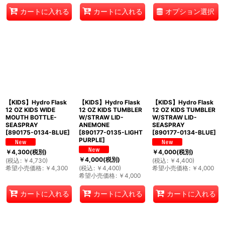
オプション選択
カートに入れる
カートに入れる
【KIDS】Hydro Flask
【KIDS】Hydro Flask
【KIDS】Hydro Flask
12 OZ KIDS WIDE
12 OZ KIDS TUMBLER
12 OZ KIDS TUMBLER
MOUTH BOTTLE-
W/STRAW LID-
W/STRAW LID-
SEASPRAY
ANEMONE
SEASPRAY
[
890175-0134-BLUE
]
[
890177-0135-LIGHT
[
890177-0134-BLUE
]
PURPLE
]
￥
4,300
(税別)
￥
4,000
(税別)
￥
4,000
(税別)
(
税込
:
￥
4,730
)
(
税込
:
￥
4,400
)
希望小売価格
:
￥
4,300
(
税込
:
￥
4,400
)
希望小売価格
:
￥
4,000
希望小売価格
:
￥
4,000
カートに入れる
カートに入れる
カートに入れる