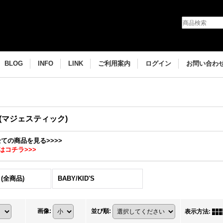
BLOG
INFO
LINK
ご利用案内
ログイン
お問い合わ
IC(マジェスティック)
の全ての商品を見る>>>>
はコチラ>>>
 (全商品)
BABY/KID'S
画像
:
並び順
:
表示方法
: