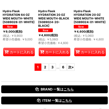
Hydro Flask
Hydro Flask
Hydro Flask
HYDRATION 64 OZ
HYDRATION 20 OZ
HYDRATION 20 OZ
WIDE MOUTH-WHITE
WIDE MOUTH-BLACK
WIDE MOUTH-WHITE
[
5089026-01-WHITE
]
[
5089024-20-
[
5089024-01-WHITE
]
BLACK
]
￥
9,000
(税別)
￥
4,600
(税別)
￥
4,600
(税別)
(
税込
:
￥
9,900
)
(
税込
:
￥
5,060
)
希望小売価格
:
￥
9,000
(
税込
:
￥
5,060
)
希望小売価格
:
￥
4,600
希望小売価格
:
￥
4,600
カートに入れる
カートに入れる
カートに入れる
1
2
3
...
6
次
»
BRAND 一覧は
こちら
ITEM 一覧は
こちら