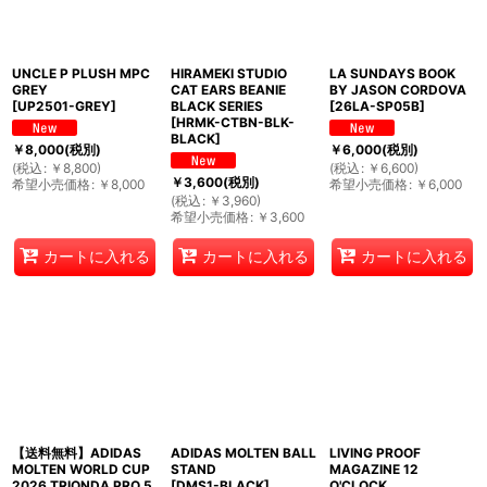
UNCLE P PLUSH MPC
HIRAMEKI STUDIO
LA SUNDAYS BOOK
GREY
CAT EARS BEANIE
BY JASON CORDOVA
[
UP2501-GREY
]
BLACK SERIES
[
26LA-SP05B
]
[
HRMK-CTBN-BLK-
BLACK
]
￥
8,000
(税別)
￥
6,000
(税別)
(
税込
:
￥
8,800
)
(
税込
:
￥
6,600
)
￥
3,600
(税別)
希望小売価格
:
￥
8,000
希望小売価格
:
￥
6,000
(
税込
:
￥
3,960
)
希望小売価格
:
￥
3,600
カートに入れる
カートに入れる
カートに入れる
【送料無料】ADIDAS
ADIDAS MOLTEN BALL
LIVING PROOF
MOLTEN WORLD CUP
STAND
MAGAZINE 12
2026 TRIONDA PRO 5
[
DMS1-BLACK
]
O'CLOCK