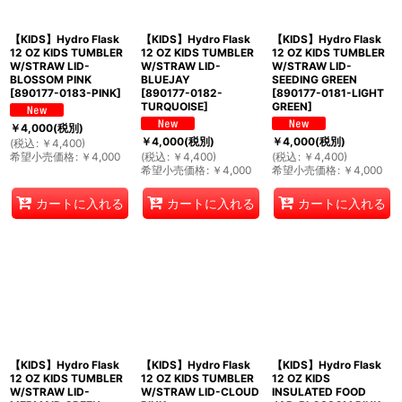
【KIDS】Hydro Flask
【KIDS】Hydro Flask
【KIDS】Hydro Flask
12 OZ KIDS TUMBLER
12 OZ KIDS TUMBLER
12 OZ KIDS TUMBLER
W/STRAW LID-
W/STRAW LID-
W/STRAW LID-
BLOSSOM PINK
BLUEJAY
SEEDING GREEN
[
890177-0183-PINK
]
[
890177-0182-
[
890177-0181-LIGHT
TURQUOISE
]
GREEN
]
￥
4,000
(税別)
￥
4,000
(税別)
￥
4,000
(税別)
(
税込
:
￥
4,400
)
希望小売価格
:
￥
4,000
(
税込
:
￥
4,400
)
(
税込
:
￥
4,400
)
希望小売価格
:
￥
4,000
希望小売価格
:
￥
4,000
カートに入れる
カートに入れる
カートに入れる
【KIDS】Hydro Flask
【KIDS】Hydro Flask
【KIDS】Hydro Flask
12 OZ KIDS TUMBLER
12 OZ KIDS TUMBLER
12 OZ KIDS
W/STRAW LID-
W/STRAW LID-CLOUD
INSULATED FOOD