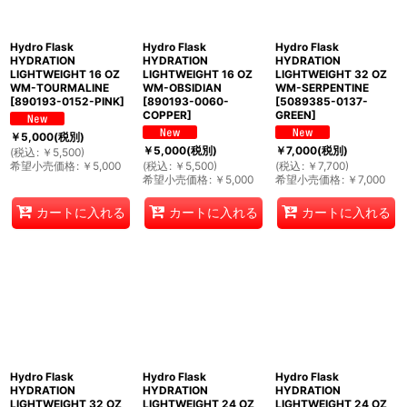
Hydro Flask
Hydro Flask
Hydro Flask
HYDRATION
HYDRATION
HYDRATION
LIGHTWEIGHT 16 OZ
LIGHTWEIGHT 16 OZ
LIGHTWEIGHT 32 OZ
WM-TOURMALINE
WM-OBSIDIAN
WM-SERPENTINE
[
890193-0152-PINK
]
[
890193-0060-
[
5089385-0137-
COPPER
]
GREEN
]
￥
5,000
(税別)
￥
5,000
(税別)
￥
7,000
(税別)
(
税込
:
￥
5,500
)
希望小売価格
:
￥
5,000
(
税込
:
￥
5,500
)
(
税込
:
￥
7,700
)
希望小売価格
:
￥
5,000
希望小売価格
:
￥
7,000
カートに入れる
カートに入れる
カートに入れる
Hydro Flask
Hydro Flask
Hydro Flask
HYDRATION
HYDRATION
HYDRATION
LIGHTWEIGHT 32 OZ
LIGHTWEIGHT 24 OZ
LIGHTWEIGHT 24 OZ