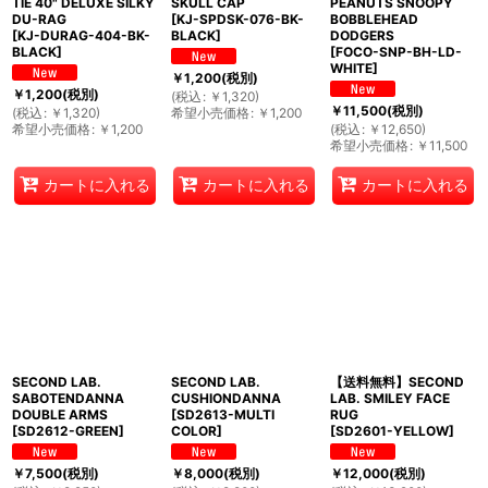
TIE 40" DELUXE SILKY
SKULL CAP
PEANUTS SNOOPY
DU-RAG
[
KJ-SPDSK-076-BK-
BOBBLEHEAD
[
KJ-DURAG-404-BK-
BLACK
]
DODGERS
BLACK
]
[
FOCO-SNP-BH-LD-
WHITE
]
￥
1,200
(税別)
￥
1,200
(税別)
(
税込
:
￥
1,320
)
￥
11,500
(税別)
(
税込
:
￥
1,320
)
希望小売価格
:
￥
1,200
希望小売価格
:
￥
1,200
(
税込
:
￥
12,650
)
希望小売価格
:
￥
11,500
カートに入れる
カートに入れる
カートに入れる
SECOND LAB.
SECOND LAB.
【送料無料】SECOND
SABOTENDANNA
CUSHIONDANNA
LAB. SMILEY FACE
DOUBLE ARMS
[
SD2613-MULTI
RUG
[
SD2612-GREEN
]
COLOR
]
[
SD2601-YELLOW
]
￥
7,500
(税別)
￥
8,000
(税別)
￥
12,000
(税別)