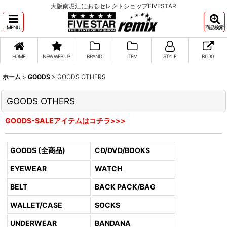
大阪南堀江にあるセレクトショップFIVESTAR
MENU
商品検索
HOME
NEW WEB UP
BRAND
ITEM
STYLE
BLOG
ホーム
>
GOODS
>
GOODS OTHERS
GOODS OTHERS
GOODS-SALEアイテムはコチラ>>>
GOODS (全商品)
CD/DVD/BOOKS
EYEWEAR
WATCH
BELT
BACK PACK/BAG
WALLET/CASE
SOCKS
UNDERWEAR
BANDANA