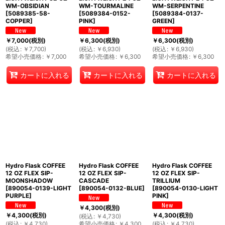
WM-OBSIDIAN
WM-TOURMALINE
WM-SERPENTINE
[
5089385-58-
[
5089384-0152-
[
5089384-0137-
COPPER
]
PINK
]
GREEN
]
￥
7,000
(税別)
￥
6,300
(税別)
￥
6,300
(税別)
(
税込
:
￥
7,700
)
(
税込
:
￥
6,930
)
(
税込
:
￥
6,930
)
希望小売価格
:
￥
7,000
希望小売価格
:
￥
6,300
希望小売価格
:
￥
6,300
カートに入れる
カートに入れる
カートに入れる
Hydro Flask COFFEE
Hydro Flask COFFEE
Hydro Flask COFFEE
12 OZ FLEX SIP-
12 OZ FLEX SIP-
12 OZ FLEX SIP-
MOONSHADOW
CASCADE
TRILLIUM
[
890054-0139-LIGHT
[
890054-0132-BLUE
]
[
890054-0130-LIGHT
PURPLE
]
PINK
]
￥
4,300
(税別)
￥
4,300
(税別)
￥
4,300
(税別)
(
税込
:
￥
4,730
)
(
税込
:
￥
4,730
)
希望小売価格
:
￥
4,300
(
税込
:
￥
4,730
)