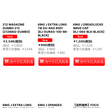
212 MAGAZINE
KING J EXTRA LONG
KING J DREADLOCKS
DUMBO 212
TIE DU-RAG #001
WAVE CAP
[
212MAG-DUMBO
]
[
KJ-DURAG-100-BK-
[
KJ-084-BLK-BLACK
]
BLACK
]
￥
2,546
(税別)
￥
1,200
(税別)
￥
900
(税別)
(
税込
:
￥
2,800
)
(
税込
:
￥
1,320
)
希望小売価格
:
￥
2,546
(
税込
:
￥
990
)
希望小売価格
:
￥
1,200
希望小売価格
:
￥
900
カートに入れる
カートに入れる
カートに入れる
KING J EXTRA LONG
KING J SPANDEX
【送料無料】FOCO