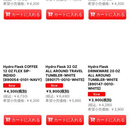
希望小売価格
:
￥
4,300
希望小売価格
:
￥
4,300
カートに入れる
カートに入れる
カートに入れる
Hydro Flask COFFEE
Hydro Flask 32 OZ
Hydro Flask
12 OZ FLEX SIP-
ALL AROUND TRAVEL
DRINKWARE 20 OZ
INDIGO
TUMBLER-WHITE
ALL AROUND
[
890054-0101-NAVY
]
[
890171-0010-WHITE
]
TUMBLER-WHITE
[
890147-0010-
WHITE
]
￥
4,300
(税別)
￥
5,900
(税別)
(
税込
:
￥
4,730
)
(
税込
:
￥
6,490
)
￥
3,900
(税別)
希望小売価格
:
￥
4,300
希望小売価格
:
￥
5,900
(
税込
:
￥
4,290
)
希望小売価格
:
￥
3,900
カートに入れる
カートに入れる
カートに入れる