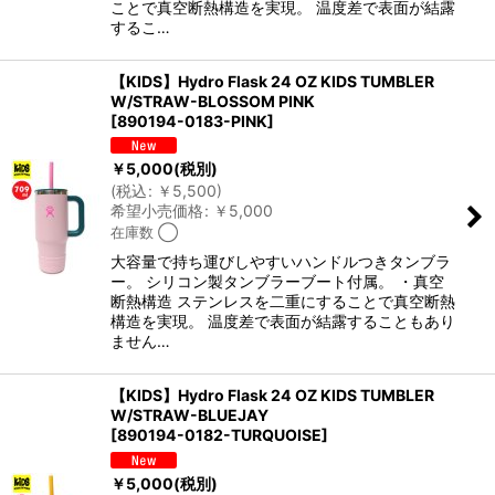
ことで真空断熱構造を実現。 温度差で表面が結露
するこ…
【KIDS】Hydro Flask 24 OZ KIDS TUMBLER
W/STRAW-BLOSSOM PINK
[
890194-0183-PINK
]
￥
5,000
(税別)
(
税込
:
￥
5,500
)
希望小売価格
:
￥
5,000
在庫数 ◯
大容量で持ち運びしやすいハンドルつきタンブラ
ー。 シリコン製タンブラーブート付属。 ・真空
断熱構造 ステンレスを二重にすることで真空断熱
構造を実現。 温度差で表面が結露することもあり
ません…
【KIDS】Hydro Flask 24 OZ KIDS TUMBLER
W/STRAW-BLUEJAY
[
890194-0182-TURQUOISE
]
￥
5,000
(税別)