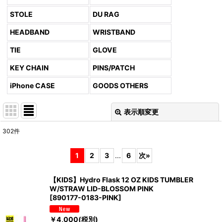
STOLE
DU RAG
HEADBAND
WRISTBAND
TIE
GLOVE
KEY CHAIN
PINS/PATCH
iPhone CASE
GOODS OTHERS
表示順変更
閉じる
302
件
表示数
:
1
2
3
...
6
次
»
並び順
:
【KIDS】Hydro Flask 12 OZ KIDS TUMBLER
W/STRAW LID-BLOSSOM PINK
絞り込む
[
890177-0183-PINK
]
￥
4,000
(税別)