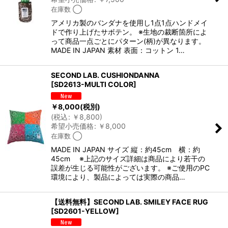
在庫数 ◯
アメリカ製のバンダナを使用し1点1点ハンドメイ
ドで作り上げたサボテン。 ※生地の裁断箇所によ
って商品一点ごとにパターン(柄)が異なります。
MADE IN JAPAN 素材 表面：コットン 1…
SECOND LAB. CUSHIONDANNA
[
SD2613-MULTI COLOR
]
￥
8,000
(税別)
(
税込
:
￥
8,800
)
希望小売価格
:
￥
8,000
在庫数 ◯
MADE IN JAPAN サイズ 縦：約45cm 横：約
45cm ※上記のサイズ詳細は商品により若干の
誤差が生じる可能性がございます。 ※ご使用のPC
環境により、製品によっては実際の商品…
【送料無料】SECOND LAB. SMILEY FACE RUG
[
SD2601-YELLOW
]