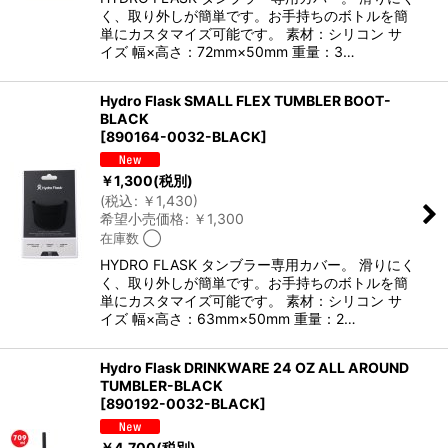
く、取り外しが簡単です。お手持ちのボトルを簡
単にカスタマイズ可能です。 素材：シリコン サ
イズ 幅×高さ：72mm×50mm 重量：3…
Hydro Flask SMALL FLEX TUMBLER BOOT-
BLACK
[
890164-0032-BLACK
]
￥
1,300
(税別)
(
税込
:
￥
1,430
)
希望小売価格
:
￥
1,300
在庫数 ◯
HYDRO FLASK タンブラー専用カバー。 滑りにく
く、取り外しが簡単です。お手持ちのボトルを簡
単にカスタマイズ可能です。 素材：シリコン サ
イズ 幅×高さ：63mm×50mm 重量：2…
Hydro Flask DRINKWARE 24 OZ ALL AROUND
TUMBLER-BLACK
[
890192-0032-BLACK
]
￥
4,700
(税別)