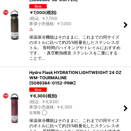
￥
7,000
(税別)
(
税込
:
￥
7,700
)
希望小売価格
:
￥
7,000
△
保温保冷機能はそのままに、これまでの同サイズ
のボトルに比べて約25%軽量化したステンレスボ
トル。 長時間のハイキングやトレイルにおすすめ
です。 ・真空断熱構造 ステンレスを二重にする
ことで…
Hydro Flask HYDRATION LIGHTWEIGHT 24 OZ
WM-TOURMALINE
[
5089384-0152-PINK
]
￥
6,300
(税別)
(
税込
:
￥
6,930
)
希望小売価格
:
￥
6,300
在庫数 ◯
保温保冷機能はそのままに、これまでの同サイズ
のボトルに比べて約25%軽量化したステンレスボ
トル。 長時間のハイキングやトレイルにおすすめ