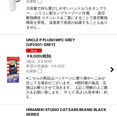
在庫数 ◯
大容量で持ち運びしやすいハンドルつきタンブラ
ー。 シリコン製タンブラーブート付属。 ・真空
断熱構造 ステンレスを二重にすることで真空断熱
構造を実現。 温度差で表面が結露することもあり
ません…
UNCLE P PLUSH MPC GREY
[
UP2501-GREY
]
￥
8,000
(税別)
(
税込
:
￥
8,800
)
希望小売価格
:
￥
8,000
在庫数 ◯
※こちらの商品はパッケージに擦り傷やへこみが
生じてる場合がございます。 ※開封後の返品・交
換はお断りさせて頂きます。 上記ご理解の上ご購
入をお願い致します。 サイズ 高さ(人形本体)：約
3…
HIRAMEKI STUDIO CAT EARS BEANIE BLACK
SERIES