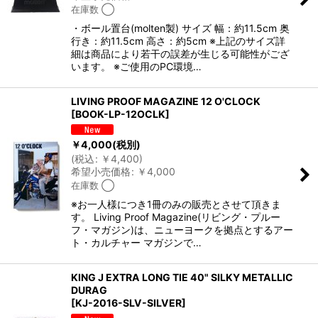
在庫数 ◯
・ボール置台(molten製) サイズ 幅：約11.5cm 奥
行き：約11.5cm 高さ：約5cm ※上記のサイズ詳
細は商品により若干の誤差が生じる可能性がござ
います。 ※ご使用のPC環境…
LIVING PROOF MAGAZINE 12 O'CLOCK
[
BOOK-LP-12OCLK
]
￥
4,000
(税別)
(
税込
:
￥
4,400
)
希望小売価格
:
￥
4,000
在庫数 ◯
※お一人様につき1冊のみの販売とさせて頂きま
す。 Living Proof Magazine(リビング・プルー
フ・マガジン)は、ニューヨークを拠点とするアー
ト・カルチャー マガジンで…
KING J EXTRA LONG TIE 40" SILKY METALLIC
DURAG
[
KJ-2016-SLV-SILVER
]