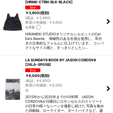
[
HRMK-CTBN-BLK-BLACK
]
￥
3,600
(税別)
(
税込
:
￥
3,960
)
希望小売価格
:
￥
3,600
在庫数 ◯
HIRAMEKI STUDIOオリジナルシルエットのCat
Ears Beanie。 伸縮性のある生地を使用し、耳付
きの立体的なフォルムに仕上げています。 コンパ
クトなサイズ感と、すっきりとしたシ…
LA SUNDAYS BOOK BY JASON CORDOVA
[
26LA-SP05B
]
￥
6,000
(税別)
(
税込
:
￥
6,600
)
希望小売価格
:
￥
6,000
△
2015年から2025年までの10年間、JASON
CORDOVAが日曜日にロサンゼルスのストリート
の日常の様々なシーンを撮影し続けた 写真を集め
た回顧録。ローライダー、ダートバイクなど、盛