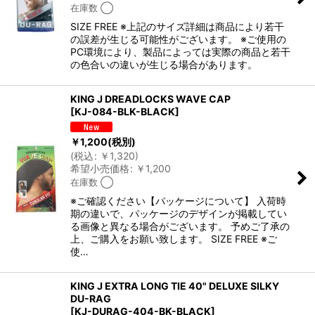
在庫数 ◯
SIZE FREE ※上記のサイズ詳細は商品により若干
の誤差が生じる可能性がございます。 ※ご使用の
PC環境により、製品によっては実際の商品と若干
の色合いの違いが生じる場合があります。
KING J DREADLOCKS WAVE CAP
[
KJ-084-BLK-BLACK
]
￥
1,200
(税別)
(
税込
:
￥
1,320
)
希望小売価格
:
￥
1,200
在庫数 ◯
※ご確認ください【パッケージについて】 入荷時
期の違いで、パッケージのデザインが掲載してい
る画像と異なる場合がございます。 予めご了承の
上、ご購入をお願い致します。 SIZE FREE ※ご
使…
KING J EXTRA LONG TIE 40" DELUXE SILKY
DU-RAG
[
KJ-DURAG-404-BK-BLACK
]