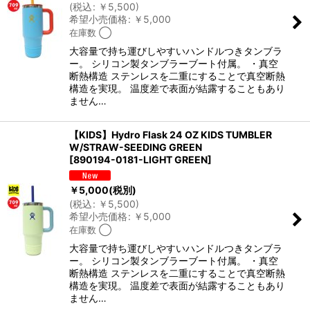
(
税込
:
￥
5,500
)
希望小売価格
:
￥
5,000
在庫数 ◯
大容量で持ち運びしやすいハンドルつきタンブラ
ー。 シリコン製タンブラーブート付属。 ・真空
断熱構造 ステンレスを二重にすることで真空断熱
構造を実現。 温度差で表面が結露することもあり
ません…
【KIDS】Hydro Flask 24 OZ KIDS TUMBLER
W/STRAW-SEEDING GREEN
[
890194-0181-LIGHT GREEN
]
￥
5,000
(税別)
(
税込
:
￥
5,500
)
希望小売価格
:
￥
5,000
在庫数 ◯
大容量で持ち運びしやすいハンドルつきタンブラ
ー。 シリコン製タンブラーブート付属。 ・真空
断熱構造 ステンレスを二重にすることで真空断熱
構造を実現。 温度差で表面が結露することもあり
ません…