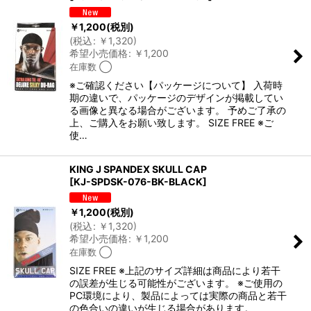
￥
1,200
(税別)
(
税込
:
￥
1,320
)
希望小売価格
:
￥
1,200
在庫数 ◯
※ご確認ください【パッケージについて】 入荷時
期の違いで、パッケージのデザインが掲載してい
る画像と異なる場合がございます。 予めご了承の
上、ご購入をお願い致します。 SIZE FREE ※ご
使…
KING J SPANDEX SKULL CAP
[
KJ-SPDSK-076-BK-BLACK
]
￥
1,200
(税別)
(
税込
:
￥
1,320
)
希望小売価格
:
￥
1,200
在庫数 ◯
SIZE FREE ※上記のサイズ詳細は商品により若干
の誤差が生じる可能性がございます。 ※ご使用の
PC環境により、製品によっては実際の商品と若干
の色合いの違いが生じる場合があります。