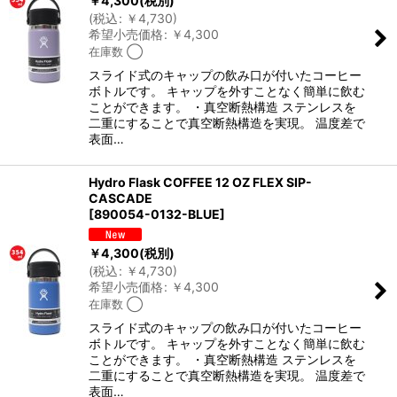
￥
4,300
(税別)
(
税込
:
￥
4,730
)
希望小売価格
:
￥
4,300
在庫数 ◯
スライド式のキャップの飲み口が付いたコーヒー
ボトルです。 キャップを外すことなく簡単に飲む
ことができます。 ・真空断熱構造 ステンレスを
二重にすることで真空断熱構造を実現。 温度差で
表面…
Hydro Flask COFFEE 12 OZ FLEX SIP-
CASCADE
[
890054-0132-BLUE
]
￥
4,300
(税別)
(
税込
:
￥
4,730
)
希望小売価格
:
￥
4,300
在庫数 ◯
スライド式のキャップの飲み口が付いたコーヒー
ボトルです。 キャップを外すことなく簡単に飲む
ことができます。 ・真空断熱構造 ステンレスを
二重にすることで真空断熱構造を実現。 温度差で
表面…