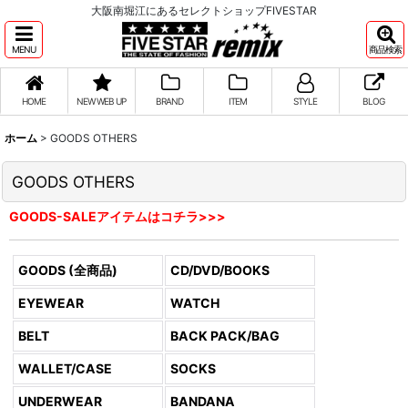
大阪南堀江にあるセレクトショップFIVESTAR
MENU
商品検索
HOME
NEW WEB UP
BRAND
ITEM
STYLE
BLOG
ホーム
>
GOODS OTHERS
GOODS OTHERS
GOODS-SALEアイテムはコチラ>>>
GOODS (全商品)
CD/DVD/BOOKS
EYEWEAR
WATCH
BELT
BACK PACK/BAG
WALLET/CASE
SOCKS
UNDERWEAR
BANDANA