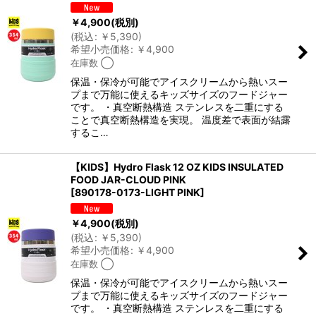
￥
4,900
(税別)
(
税込
:
￥
5,390
)
希望小売価格
:
￥
4,900
在庫数 ◯
保温・保冷が可能でアイスクリームから熱いスー
プまで 万能に使えるキッズサイズのフードジャー
です。 ・真空断熱構造 ステンレスを二重にする
ことで真空断熱構造を実現。 温度差で表面が結露
するこ…
【KIDS】Hydro Flask 12 OZ KIDS INSULATED
FOOD JAR-CLOUD PINK
[
890178-0173-LIGHT PINK
]
￥
4,900
(税別)
(
税込
:
￥
5,390
)
希望小売価格
:
￥
4,900
在庫数 ◯
保温・保冷が可能でアイスクリームから熱いスー
プまで 万能に使えるキッズサイズのフードジャー
です。 ・真空断熱構造 ステンレスを二重にする