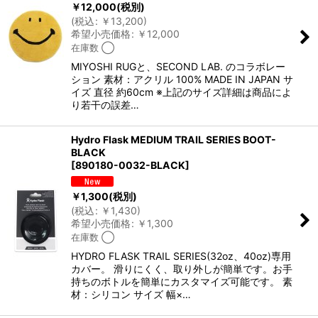
￥
12,000
(税別)
(
税込
:
￥
13,200
)
希望小売価格
:
￥
12,000
在庫数 ◯
MIYOSHI RUGと、SECOND LAB. のコラボレー
ション 素材：アクリル 100% MADE IN JAPAN サ
イズ 直径 約60cm ※上記のサイズ詳細は商品によ
り若干の誤差…
Hydro Flask MEDIUM TRAIL SERIES BOOT-
BLACK
[
890180-0032-BLACK
]
￥
1,300
(税別)
(
税込
:
￥
1,430
)
希望小売価格
:
￥
1,300
在庫数 ◯
HYDRO FLASK TRAIL SERIES(32oz、40oz)専用
カバー。 滑りにくく、取り外しが簡単です。お手
持ちのボトルを簡単にカスタマイズ可能です。 素
材：シリコン サイズ 幅×…