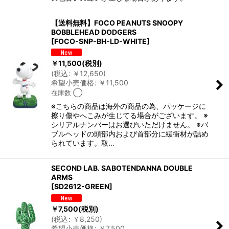
【送料無料】FOCO PEANUTS SNOOPY
BOBBLEHEAD DODGERS
[
FOCO-SNP-BH-LD-WHITE
]
￥
11,500
(税別)
(
税込
:
￥
12,650
)
希望小売価格
:
￥
11,500
在庫数 ◯
※こちらの商品は海外の商品の為、パッケージに
擦り傷やへこみが生じてる場合がございます。 ※
シリアルナンバーはお選びいただけません。 ※バ
ブルヘッドの頭部内および首部分に緩衝材が詰め
られています。取…
SECOND LAB. SABOTENDANNA DOUBLE
ARMS
[
SD2612-GREEN
]
￥
7,500
(税別)
(
税込
:
￥
8,250
)
希望小売価格
:
￥
7,500