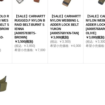
LO R
【SALE】CARHARTT
【SALE】CARHARTT
【SALE】CA
N WES
RUGGED.F NYLON B
NYLON WEBBING L
NYLON WEBB
BELT S
RAID BELT-BURNT S
ADDER LOCK BELT
ADDER LOCK
 BROW
IENNA
YUKON
[
A0005768AR
[
A0005783BTS-
[
A0005768YKN-TAN
]
OLIVE
]
-D-
BROWN
]
￥3,000
(税別)
￥3,000
(税別)
￥3,500
(税別)
(
税込
:
￥3,300
)
(
税込
:
￥3,30
(
税込
:
￥3,850
)
希望小売価格
:
￥6,000
希望小売価格
:
)
希望小売価格
:
￥7,000