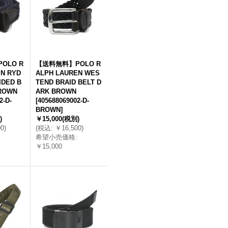
OLO R
【送料無料】POLO R
N RYD
ALPH LAUREN WES
IDED B
TEND BRAID BELT D
BROWN
ARK BROWN
2-D-
[
405688069002-D-
BROWN
]
)
￥15,000
(税別)
00
)
(
税込
:
￥16,500
)
希望小売価格
:
￥15,000