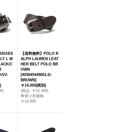
AISE8
【送料無料】POLO R
LT L M
ALPH LAUREN LEAT
LACK/C
HER BELT POLO BR
R
OWN
KSV-
[
405845449001-D-
BROWN
]
)
￥14,000
(税別)
00
)
(
税込
:
￥15,400
)
希望小売価格
:
￥14,000