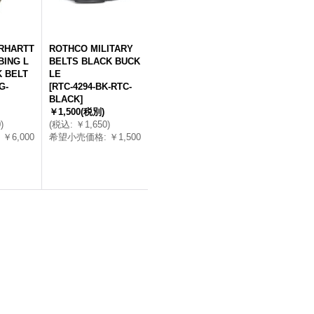
RHARTT
ROTHCO MILITARY
ING L
BELTS BLACK BUCK
 BELT
LE
G-
[
RTC-4294-BK-RTC-
BLACK
]
￥1,500
(税別)
0
)
(
税込
:
￥1,650
)
￥6,000
希望小売価格
:
￥1,500