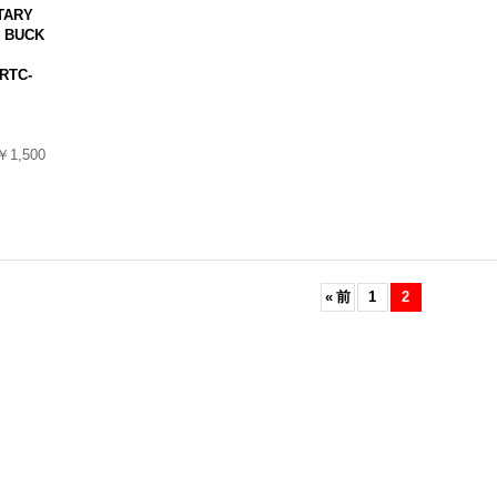
TARY
 BUCK
RTC-
￥1,500
«
前
1
2