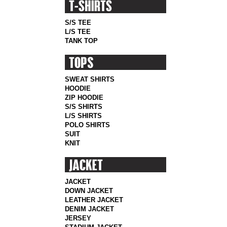
S/S TEE
L/S TEE
TANK TOP
SWEAT SHIRTS
HOODIE
ZIP HOODIE
S/S SHIRTS
L/S SHIRTS
POLO SHIRTS
SUIT
KNIT
JACKET
DOWN JACKET
LEATHER JACKET
DENIM JACKET
JERSEY