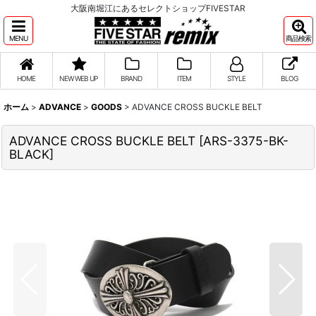
大阪南堀江にあるセレクトショップFIVESTAR
MENU
商品検索
HOME
NEW WEB UP
BRAND
ITEM
STYLE
BLOG
ホーム
>
ADVANCE
>
GOODS
>
ADVANCE CROSS BUCKLE BELT
ADVANCE CROSS BUCKLE BELT
[
ARS-3375-BK-
BLACK
]