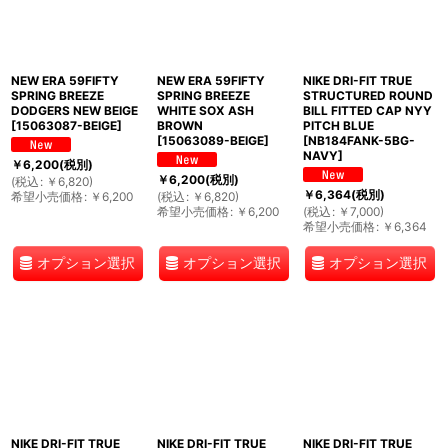
NEW ERA 59FIFTY
NEW ERA 59FIFTY
NIKE DRI-FIT TRUE
SPRING BREEZE
SPRING BREEZE
STRUCTURED ROUND
DODGERS NEW BEIGE
WHITE SOX ASH
BILL FITTED CAP NYY
[
15063087-BEIGE
]
BROWN
PITCH BLUE
[
15063089-BEIGE
]
[
NB184FANK-5BG-
NAVY
]
￥
6,200
(税別)
￥
6,200
(税別)
(
税込
:
￥
6,820
)
￥
6,364
(税別)
希望小売価格
:
￥
6,200
(
税込
:
￥
6,820
)
希望小売価格
:
￥
6,200
(
税込
:
￥
7,000
)
希望小売価格
:
￥
6,364
オプション選択
オプション選択
オプション選択
NIKE DRI-FIT TRUE
NIKE DRI-FIT TRUE
NIKE DRI-FIT TRUE