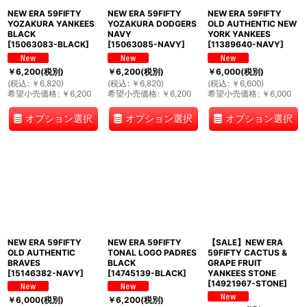
NEW ERA 59FIFTY
NEW ERA 59FIFTY
NEW ERA 59FIFTY
YOZAKURA YANKEES
YOZAKURA DODGERS
OLD AUTHENTIC NEW
BLACK
NAVY
YORK YANKEES
[
15063083-BLACK
]
[
15063085-NAVY
]
[
11389640-NAVY
]
￥
6,200
(税別)
￥
6,200
(税別)
￥
6,000
(税別)
(
税込
:
￥
6,820
)
(
税込
:
￥
6,820
)
(
税込
:
￥
6,600
)
希望小売価格
:
￥
6,200
希望小売価格
:
￥
6,200
希望小売価格
:
￥
6,000
オプション選択
オプション選択
オプション選択
NEW ERA 59FIFTY
NEW ERA 59FIFTY
【SALE】NEW ERA
OLD AUTHENTIC
TONAL LOGO PADRES
59FIFTY CACTUS &
BRAVES
BLACK
GRAPE FRUIT
[
15146382-NAVY
]
[
14745139-BLACK
]
YANKEES STONE
[
14921967-STONE
]
￥
6,000
(税別)
￥
6,200
(税別)