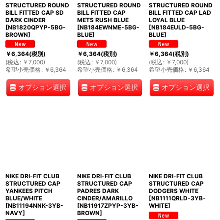
STRUCTURED ROUND
STRUCTURED ROUND
STRUCTURED ROUND
BILL FITTED CAP SD
BILL FITTED CAP
BILL FITTED CAP LAD
DARK CINDER
METS RUSH BLUE
LOYAL BLUE
[
NB1820QPYP-5BG-
[
NB184EWNME-5BG-
[
NB184EULD-5BG-
BROWN
]
BLUE
]
BLUE
]
￥
6,364
(税別)
￥
6,364
(税別)
￥
6,364
(税別)
(
税込
:
￥
7,000
)
(
税込
:
￥
7,000
)
(
税込
:
￥
7,000
)
希望小売価格
:
￥
6,364
希望小売価格
:
￥
6,364
希望小売価格
:
￥
6,364
オプション選択
オプション選択
オプション選択
NIKE DRI-FIT CLUB
NIKE DRI-FIT CLUB
NIKE DRI-FIT CLUB
STRUCTURED CAP
STRUCTURED CAP
STRUCTURED CAP
YANKEES PITCH
PADRES DARK
DODGERS WHITE
BLUE/WHITE
CINDER/AMARILLO
[
NB1111QRLD-3YB-
[
NB11194NNK-3YB-
[
NB11917ZPYP-3YB-
WHITE
]
NAVY
]
BROWN
]