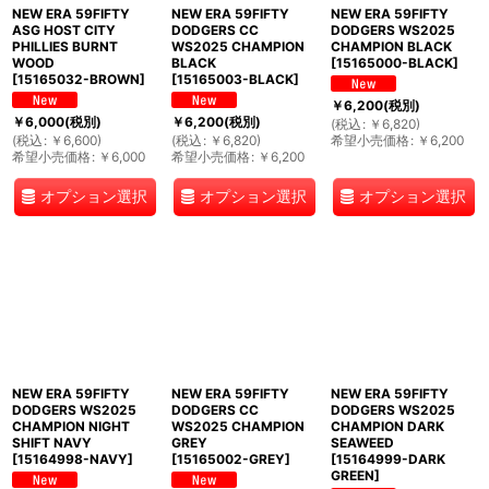
NEW ERA 59FIFTY
NEW ERA 59FIFTY
NEW ERA 59FIFTY
ASG HOST CITY
DODGERS CC
DODGERS WS2025
PHILLIES BURNT
WS2025 CHAMPION
CHAMPION BLACK
WOOD
BLACK
[
15165000-BLACK
]
[
15165032-BROWN
]
[
15165003-BLACK
]
￥
6,200
(税別)
￥
6,000
(税別)
￥
6,200
(税別)
(
税込
:
￥
6,820
)
(
税込
:
￥
6,600
)
(
税込
:
￥
6,820
)
希望小売価格
:
￥
6,200
希望小売価格
:
￥
6,000
希望小売価格
:
￥
6,200
オプション選択
オプション選択
オプション選択
NEW ERA 59FIFTY
NEW ERA 59FIFTY
NEW ERA 59FIFTY
DODGERS WS2025
DODGERS CC
DODGERS WS2025
CHAMPION NIGHT
WS2025 CHAMPION
CHAMPION DARK
SHIFT NAVY
GREY
SEAWEED
[
15164998-NAVY
]
[
15165002-GREY
]
[
15164999-DARK
GREEN
]