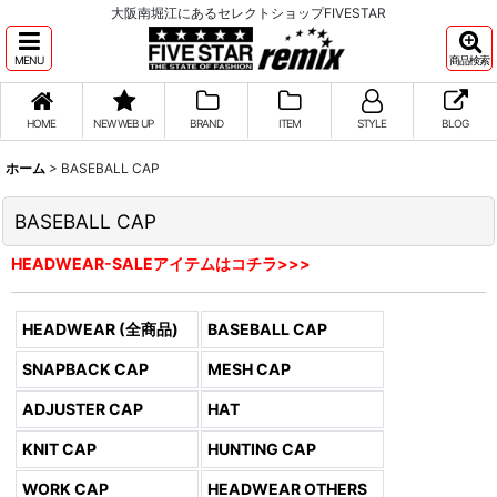
大阪南堀江にあるセレクトショップFIVESTAR
MENU
商品検索
HOME
NEW WEB UP
BRAND
ITEM
STYLE
BLOG
ホーム
>
BASEBALL CAP
BASEBALL CAP
HEADWEAR-SALEアイテムはコチラ>>>
HEADWEAR (全商品)
BASEBALL CAP
SNAPBACK CAP
MESH CAP
ADJUSTER CAP
HAT
KNIT CAP
HUNTING CAP
WORK CAP
HEADWEAR OTHERS