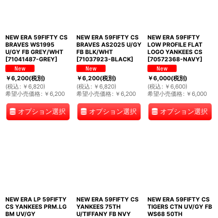
NEW ERA 59FIFTY CS
NEW ERA 59FIFTY CS
NEW ERA 59FIFTY
BRAVES WS1995
BRAVES AS2025 U/GY
LOW PROFILE FLAT
U/GY FB GREY/WHT
FB BLK/WHT
LOGO YANKEES CS
[
71041487-GREY
]
[
71037923-BLACK
]
[
70572368-NAVY
]
￥
6,200
(税別)
￥
6,200
(税別)
￥
6,000
(税別)
(
税込
:
￥
6,820
)
(
税込
:
￥
6,820
)
(
税込
:
￥
6,600
)
希望小売価格
:
￥
6,200
希望小売価格
:
￥
6,200
希望小売価格
:
￥
6,000
オプション選択
オプション選択
オプション選択
NEW ERA LP 59FIFTY
NEW ERA 59FIFTY CS
NEW ERA 59FIFTY CS
CS YANKEES PRM.LG
YANKEES 75TH
TIGERS CTN UV/GY FB
BM UV/GY
U/TIFFANY FB NVY
WS68 50TH