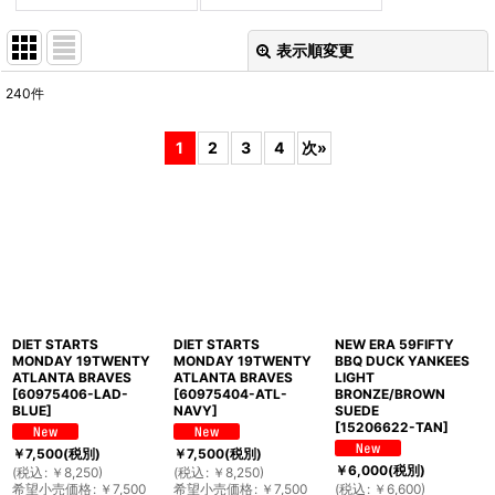
表示順変更
閉じる
240
件
表示数
:
1
2
3
4
次
»
並び順
:
絞り込む
DIET STARTS
DIET STARTS
NEW ERA 59FIFTY
MONDAY 19TWENTY
MONDAY 19TWENTY
BBQ DUCK YANKEES
ATLANTA BRAVES
ATLANTA BRAVES
LIGHT
[
60975406-LAD-
[
60975404-ATL-
BRONZE/BROWN
BLUE
]
NAVY
]
SUEDE
[
15206622-TAN
]
￥
7,500
(税別)
￥
7,500
(税別)
￥
6,000
(税別)
(
税込
:
￥
8,250
)
(
税込
:
￥
8,250
)
希望小売価格
:
￥
7,500
希望小売価格
:
￥
7,500
(
税込
:
￥
6,600
)