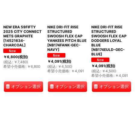
NEW ERA 59FIFTY
NIKE DRI-FIT RISE
NIKE DRI-FIT RISE
2025 CITY CONNECT
STRUCTURED
STRUCTURED
METS GRAPHITE
SWOOSH FLEX CAP
SWOOSH FLEX CAP
[
14521634-
YANKEES PITCH BLUE
DODGERS LOYAL
CHARCOAL
]
[
NB174FANK-GEC-
BLUE
NAVY
]
[
NB174EULD-GEC-
BLUE
]
￥
6,800
(税別)
￥
4,091
(税別)
(
税込
:
￥
7,480
)
￥
4,091
(税別)
希望小売価格
:
￥
6,800
(
税込
:
￥
4,500
)
希望小売価格
:
￥
4,091
(
税込
:
￥
4,500
)
希望小売価格
:
￥
4,091
オプション選択
オプション選択
オプション選択