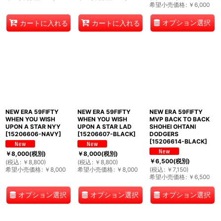
希望小売価格
:
￥
6,000
オプション選択
カートに入れる
カートに入れる
NEW ERA 59FIFTY
NEW ERA 59FIFTY
NEW ERA 59FIFTY
WHEN YOU WISH
WHEN YOU WISH
MVP BACK TO BACK
UPON A STAR NYY
UPON A STAR LAD
SHOHEI OHTANI
[
15206606-NAVY
]
[
15206607-BLACK
]
DODGERS
[
15206614-BLACK
]
￥
8,000
(税別)
￥
8,000
(税別)
￥
6,500
(税別)
(
税込
:
￥
8,800
)
(
税込
:
￥
8,800
)
希望小売価格
:
￥
8,000
希望小売価格
:
￥
8,000
(
税込
:
￥
7,150
)
希望小売価格
:
￥
6,500
オプション選択
オプション選択
オプション選択