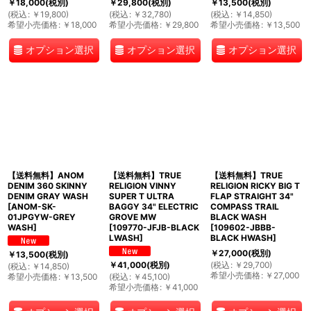
￥
18,000
(税別)
￥
29,800
(税別)
￥
13,500
(税別)
(
税込
:
￥
19,800
)
(
税込
:
￥
32,780
)
(
税込
:
￥
14,850
)
希望小売価格
:
￥
18,000
希望小売価格
:
￥
29,800
希望小売価格
:
￥
13,500
オプション選択
オプション選択
オプション選択
【送料無料】ANOM
【送料無料】TRUE
【送料無料】TRUE
DENIM 360 SKINNY
RELIGION VINNY
RELIGION RICKY BIG T
DENIM GRAY WASH
SUPER T ULTRA
FLAP STRAIGHT 34"
[
ANOM-SK-
BAGGY 34" ELECTRIC
COMPASS TRAIL
01JPGYW-GREY
GROVE MW
BLACK WASH
WASH
]
[
109770-JFJB-BLACK
[
109602-JBBB-
LWASH
]
BLACK HWASH
]
￥
27,000
(税別)
￥
13,500
(税別)
(
税込
:
￥
29,700
)
￥
41,000
(税別)
(
税込
:
￥
14,850
)
希望小売価格
:
￥
27,000
希望小売価格
:
￥
13,500
(
税込
:
￥
45,100
)
希望小売価格
:
￥
41,000