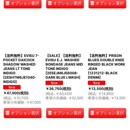
オプション選択
オプション選択
オプション選択
【送料無料】EVISU 7-
【SALE】【送料無料】
【送料無料】PRISON
POCKET DAICOCK
EVISU E.J. WASHED
BLUES DOUBLE KNEE
SHADOW WASHED
BONDAGE JEANS MID
RINSED BLACK WORK
JEANS LT TONE
TONE INDIGO
JEAN
INDIGO
[
2ESEJM6JE6008-
[
1231212-BLACK
[
2ESHTM6JE1040-
DARK BLUE LWASH
]
DENIM
]
INDIGO
]
￥
36,750
(税別)
￥
13,500
(税別)
￥
47,000
(税別)
(
税込
:
￥
40,425
)
(
税込
:
￥
14,850
)
(
税込
:
￥
51,700
)
希望小売価格
:
￥
52,500
希望小売価格
:
￥
13,500
希望小売価格
:
￥
47,000
オプション選択
オプション選択
オプション選択