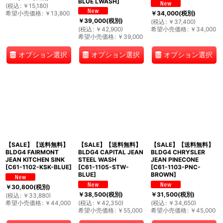
BLUE LWASH
]
(
税込
:
￥
15,180
)
希望小売価格
:
￥
13,800
￥
34,000
(税別)
￥
39,000
(税別)
(
税込
:
￥
37,400
)
(
税込
:
￥
42,900
)
希望小売価格
:
￥
34,000
希望小売価格
:
￥
39,000
オプション選択
オプション選択
オプション選択
【SALE】【送料無料】
【SALE】【送料無料】
【SALE】【送料無料】
BLDG4 FAIRMONT
BLDG4 CAPITAL JEAN
BLDG4 CHRYSLER
JEAN KITCHEN SINK
STEEL WASH
JEAN PINECONE
[
C61-1102-KSK-BLUE
]
[
C61-1105-STW-
[
C61-1103-PNC-
BLUE
]
BROWN
]
￥
30,800
(税別)
￥
38,500
(税別)
￥
31,500
(税別)
(
税込
:
￥
33,880
)
希望小売価格
:
￥
44,000
(
税込
:
￥
42,350
)
(
税込
:
￥
34,650
)
希望小売価格
:
￥
55,000
希望小売価格
:
￥
45,000