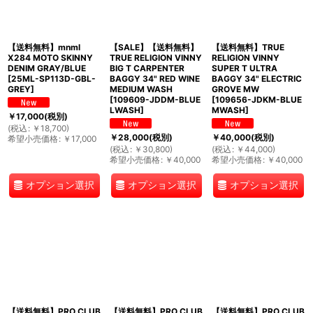
【送料無料】mnml
【SALE】【送料無料】
【送料無料】TRUE
X284 MOTO SKINNY
TRUE RELIGION VINNY
RELIGION VINNY
DENIM GRAY/BLUE
BIG T CARPENTER
SUPER T ULTRA
[
25ML-SP113D-GBL-
BAGGY 34" RED WINE
BAGGY 34" ELECTRIC
GREY
]
MEDIUM WASH
GROVE MW
[
109609-JDDM-BLUE
[
109656-JDKM-BLUE
LWASH
]
MWASH
]
￥
17,000
(税別)
(
税込
:
￥
18,700
)
￥
28,000
(税別)
￥
40,000
(税別)
希望小売価格
:
￥
17,000
(
税込
:
￥
30,800
)
(
税込
:
￥
44,000
)
希望小売価格
:
￥
40,000
希望小売価格
:
￥
40,000
オプション選択
オプション選択
オプション選択
【送料無料】PRO CLUB
【送料無料】PRO CLUB
【送料無料】PRO CLUB