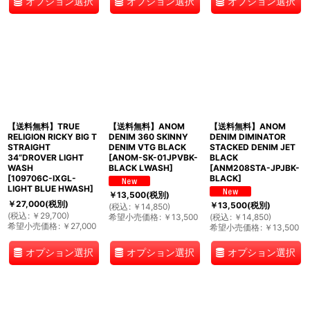
オプション選択
オプション選択
オプション選択
【送料無料】TRUE
【送料無料】ANOM
【送料無料】ANOM
RELIGION RICKY BIG T
DENIM 360 SKINNY
DENIM DIMINATOR
STRAIGHT
DENIM VTG BLACK
STACKED DENIM JET
34”DROVER LIGHT
[
ANOM-SK-01JPVBK-
BLACK
WASH
BLACK LWASH
]
[
ANM208STA-JPJBK-
[
109706C-IXGL-
BLACK
]
LIGHT BLUE HWASH
]
￥
13,500
(税別)
￥
27,000
(税別)
￥
13,500
(税別)
(
税込
:
￥
14,850
)
(
税込
:
￥
29,700
)
希望小売価格
:
￥
13,500
(
税込
:
￥
14,850
)
希望小売価格
:
￥
27,000
希望小売価格
:
￥
13,500
オプション選択
オプション選択
オプション選択