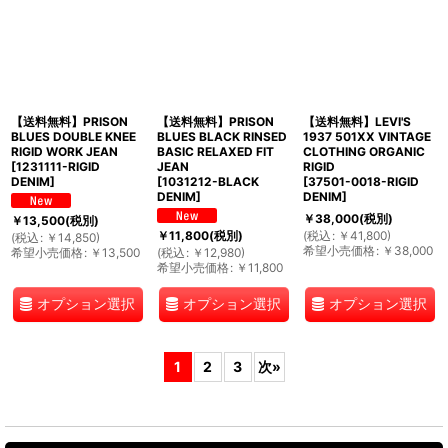
【送料無料】PRISON
【送料無料】PRISON
【送料無料】LEVI'S
BLUES DOUBLE KNEE
BLUES BLACK RINSED
1937 501XX VINTAGE
RIGID WORK JEAN
BASIC RELAXED FIT
CLOTHING ORGANIC
[
1231111-RIGID
JEAN
RIGID
DENIM
]
[
1031212-BLACK
[
37501-0018-RIGID
DENIM
]
DENIM
]
￥
38,000
(税別)
￥
13,500
(税別)
(
税込
:
￥
41,800
)
￥
11,800
(税別)
(
税込
:
￥
14,850
)
希望小売価格
:
￥
38,000
希望小売価格
:
￥
13,500
(
税込
:
￥
12,980
)
希望小売価格
:
￥
11,800
オプション選択
オプション選択
オプション選択
1
2
3
次
»