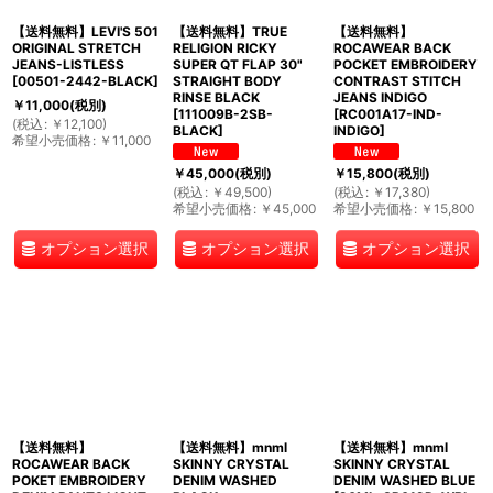
【送料無料】LEVI'S 501
【送料無料】TRUE
【送料無料】
ORIGINAL STRETCH
RELIGION RICKY
ROCAWEAR BACK
JEANS-LISTLESS
SUPER QT FLAP 30"
POCKET EMBROIDERY
[
00501-2442-BLACK
]
STRAIGHT BODY
CONTRAST STITCH
RINSE BLACK
JEANS INDIGO
￥
11,000
(税別)
[
111009B-2SB-
[
RC001A17-IND-
(
税込
:
￥
12,100
)
BLACK
]
INDIGO
]
希望小売価格
:
￥
11,000
￥
45,000
(税別)
￥
15,800
(税別)
(
税込
:
￥
49,500
)
(
税込
:
￥
17,380
)
希望小売価格
:
￥
45,000
希望小売価格
:
￥
15,800
オプション選択
オプション選択
オプション選択
【送料無料】
【送料無料】mnml
【送料無料】mnml
ROCAWEAR BACK
SKINNY CRYSTAL
SKINNY CRYSTAL
POKET EMBROIDERY
DENIM WASHED
DENIM WASHED BLUE