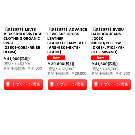
【送料無料】LEVI'S
【送料無料】ADVANCE
【送料無料】EVISU
1933 501XX VINTAGE
LEVIS 505 CROSS
DAICOCK JEANS
CLOTHING ORGANIC
LEATHER
#2030
RINSE
BLACK/TIFFANY BLUE
INDIGO/YELLOW
[
33501-0052-RINSE
[
ARS-5801-BKTB-
[
DK6S-JP102-YE-
DENIM
]
BLACK
]
BLUE MWASH
]
￥
41,000
(税別)
(
税込
:
￥
45,100
)
￥
29,800
(税別)
￥
41,600
(税別)
希望小売価格
:
￥
41,000
(
税込
:
￥
32,780
)
(
税込
:
￥
45,760
)
希望小売価格
:
￥
29,800
希望小売価格
:
￥
41,600
オプション選択
オプション選択
オプション選択