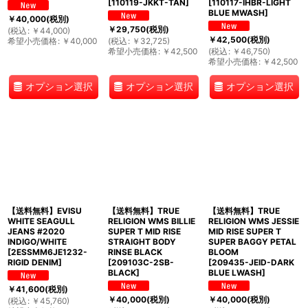
[
110119-JKKT-TAN
]
[
110117-IHBR-LIGHT
BLUE MWASH
]
￥
40,000
(税別)
￥
29,750
(税別)
(
税込
:
￥
44,000
)
￥
42,500
(税別)
希望小売価格
:
￥
40,000
(
税込
:
￥
32,725
)
希望小売価格
:
￥
42,500
(
税込
:
￥
46,750
)
希望小売価格
:
￥
42,500
オプション選択
オプション選択
オプション選択
【送料無料】EVISU
【送料無料】TRUE
【送料無料】TRUE
WHITE SEAGULL
RELIGION WMS BILLIE
RELIGION WMS JESSIE
JEANS #2020
SUPER T MID RISE
MID RISE SUPER T
INDIGO/WHITE
STRAIGHT BODY
SUPER BAGGY PETAL
[
2ESSMM6JE1232-
RINSE BLACK
BLOOM
RIGID DENIM
]
[
209103C-2SB-
[
209435-JEID-DARK
BLACK
]
BLUE LWASH
]
￥
41,600
(税別)
￥
40,000
(税別)
￥
40,000
(税別)
(
税込
:
￥
45,760
)