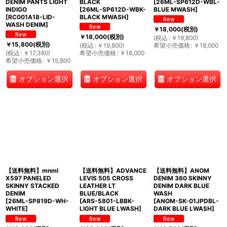
DENIM PANTS LIGHT
BLACK
[
26ML-SP612D-WBL-
INDIGO
[
26ML-SP612D-WBK-
BLUE MWASH
]
[
RC001A18-LID-
BLACK MWASH
]
WASH DENIM
]
￥
18,000
(税別)
￥
18,000
(税別)
(
税込
:
￥
19,800
)
￥
15,800
(税別)
(
税込
:
￥
19,800
)
希望小売価格
:
￥
18,000
(
税込
:
￥
17,380
)
希望小売価格
:
￥
18,000
希望小売価格
:
￥
15,800
オプション選択
オプション選択
オプション選択
【送料無料】mnml
【送料無料】ADVANCE
【送料無料】ANOM
X597 PANELED
LEVIS 505 CROSS
DENIM 360 SKINNY
SKINNY STACKED
LEATHER LT
DENIM DARK BLUE
DENIM
BLUE/BLACK
WASH
[
26ML-SP819D-WH-
[
ARS-5801-LBBK-
[
ANOM-SK-01JPDBL-
WHITE
]
LIGHT BLUE LWASH
]
DARK BLUE LWASH
]