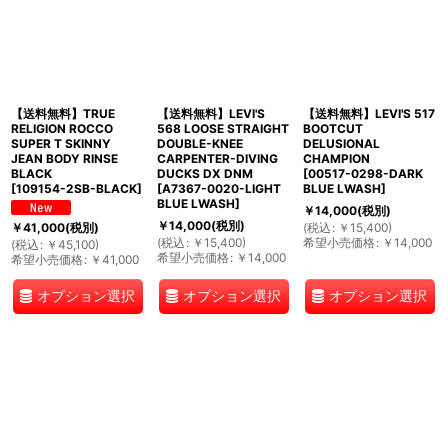
【送料無料】TRUE
【送料無料】LEVI'S
【送料無料】LEVI'S 517
RELIGION ROCCO
568 LOOSE STRAIGHT
BOOTCUT
SUPER T SKINNY
DOUBLE-KNEE
DELUSIONAL
JEAN BODY RINSE
CARPENTER-DIVING
CHAMPION
BLACK
DUCKS DX DNM
[
00517-0298-DARK
[
109154-2SB-BLACK
]
[
A7367-0020-LIGHT
BLUE LWASH
]
BLUE LWASH
]
￥
14,000
(税別)
￥
14,000
(税別)
(
税込
:
￥
15,400
)
￥
41,000
(税別)
(
税込
:
￥
15,400
)
希望小売価格
:
￥
14,000
(
税込
:
￥
45,100
)
希望小売価格
:
￥
14,000
希望小売価格
:
￥
41,000
オプション選択
オプション選択
オプション選択