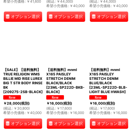
希望小売価格
:
￥
41,600
(
税込
:
￥
44,000
)
(
税込
:
￥
44,000
)
希望小売価格
:
￥
40,000
希望小売価格
:
￥
40,000
オプション選択
オプション選択
オプション選択
【SALE】【送料無料】
【送料無料】mnml
【送料無料】mnml
TRUE RELIGION WMS
X165 PAISLEY
X165 PAISLEY
BILLIE MID RISE LUREX
STRETCH DENIM
STRETCH DENIM
BIG T STR BODY RINSE
BLACK/BLACK
BLUE/BLACK
BK
[
23ML-SP222D-BKB-
[
23ML-SP222D-BLB-
[
209275-2SB-BLACK
]
BLACK
]
LIGHT BLUE HWASH
]
￥
28,000
(税別)
￥
16,000
(税別)
￥
16,000
(税別)
(
税込
:
￥
30,800
)
(
税込
:
￥
17,600
)
(
税込
:
￥
17,600
)
希望小売価格
:
￥
40,000
希望小売価格
:
￥
16,000
希望小売価格
:
￥
16,000
オプション選択
オプション選択
オプション選択