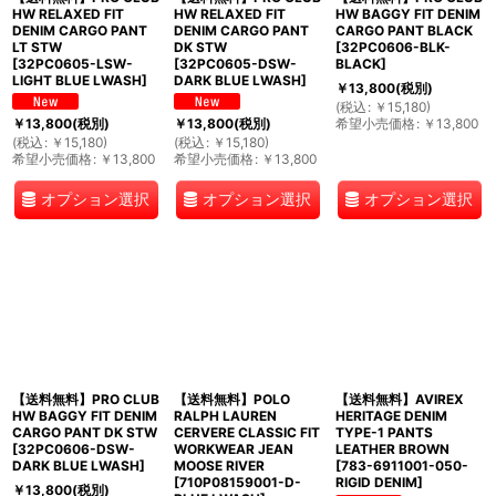
HW RELAXED FIT
HW RELAXED FIT
HW BAGGY FIT DENIM
DENIM CARGO PANT
DENIM CARGO PANT
CARGO PANT BLACK
LT STW
DK STW
[
32PC0606-BLK-
[
32PC0605-LSW-
[
32PC0605-DSW-
BLACK
]
LIGHT BLUE LWASH
]
DARK BLUE LWASH
]
￥
13,800
(税別)
(
税込
:
￥
15,180
)
希望小売価格
:
￥
13,800
￥
13,800
(税別)
￥
13,800
(税別)
(
税込
:
￥
15,180
)
(
税込
:
￥
15,180
)
希望小売価格
:
￥
13,800
希望小売価格
:
￥
13,800
オプション選択
オプション選択
オプション選択
【送料無料】PRO CLUB
【送料無料】POLO
【送料無料】AVIREX
HW BAGGY FIT DENIM
RALPH LAUREN
HERITAGE DENIM
CARGO PANT DK STW
CERVERE CLASSIC FIT
TYPE-1 PANTS
[
32PC0606-DSW-
WORKWEAR JEAN
LEATHER BROWN
DARK BLUE LWASH
]
MOOSE RIVER
[
783-6911001-050-
[
710P08159001-D-
RIGID DENIM
]
￥
13,800
(税別)