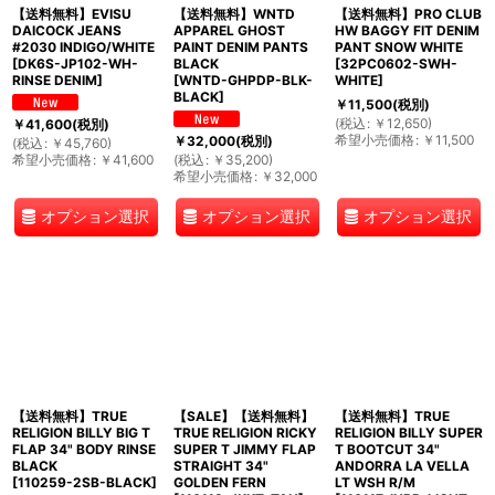
【送料無料】EVISU
【送料無料】WNTD
【送料無料】PRO CLUB
DAICOCK JEANS
APPAREL GHOST
HW BAGGY FIT DENIM
#2030 INDIGO/WHITE
PAINT DENIM PANTS
PANT SNOW WHITE
[
DK6S-JP102-WH-
BLACK
[
32PC0602-SWH-
RINSE DENIM
]
[
WNTD-GHPDP-BLK-
WHITE
]
BLACK
]
￥
11,500
(税別)
(
税込
:
￥
12,650
)
￥
41,600
(税別)
希望小売価格
:
￥
11,500
￥
32,000
(税別)
(
税込
:
￥
45,760
)
希望小売価格
:
￥
41,600
(
税込
:
￥
35,200
)
希望小売価格
:
￥
32,000
オプション選択
オプション選択
オプション選択
【送料無料】TRUE
【SALE】【送料無料】
【送料無料】TRUE
RELIGION BILLY BIG T
TRUE RELIGION RICKY
RELIGION BILLY SUPER
FLAP 34" BODY RINSE
SUPER T JIMMY FLAP
T BOOTCUT 34"
BLACK
STRAIGHT 34"
ANDORRA LA VELLA
[
110259-2SB-BLACK
]
GOLDEN FERN
LT WSH R/M