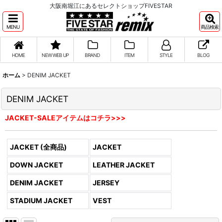
大阪南堀江にあるセレクトショップFIVESTAR
MENU
商品検索
HOME
NEW WEB UP
BRAND
ITEM
STYLE
BLOG
ホーム
>
DENIM JACKET
DENIM JACKET
JACKET-SALEアイテムはコチラ>>>
JACKET (全商品)
JACKET
DOWN JACKET
LEATHER JACKET
DENIM JACKET
JERSEY
STADIUM JACKET
VEST