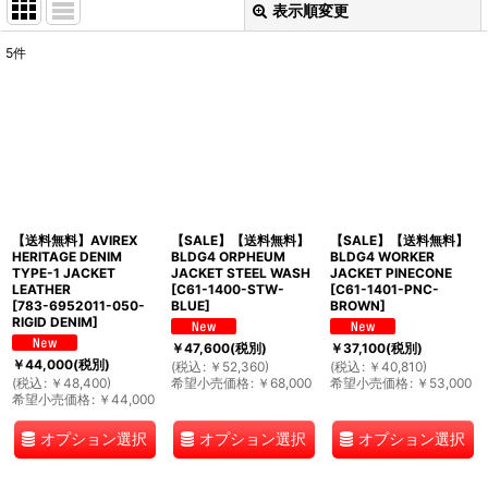
表示順変更
閉じる
5
件
表示数
:
並び順
:
絞り込む
【送料無料】AVIREX
【SALE】【送料無料】
【SALE】【送料無料】
HERITAGE DENIM
BLDG4 ORPHEUM
BLDG4 WORKER
TYPE-1 JACKET
JACKET STEEL WASH
JACKET PINECONE
LEATHER
[
C61-1400-STW-
[
C61-1401-PNC-
[
783-6952011-050-
BLUE
]
BROWN
]
RIGID DENIM
]
￥
47,600
(税別)
￥
37,100
(税別)
￥
44,000
(税別)
(
税込
:
￥
52,360
)
(
税込
:
￥
40,810
)
(
税込
:
￥
48,400
)
希望小売価格
:
￥
68,000
希望小売価格
:
￥
53,000
希望小売価格
:
￥
44,000
オプション選択
オプション選択
オプション選択