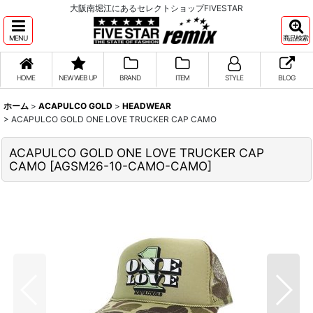
大阪南堀江にあるセレクトショップFIVESTAR
MENU
商品検索
HOME
NEW WEB UP
BRAND
ITEM
STYLE
BLOG
ホーム
>
ACAPULCO GOLD
>
HEADWEAR
>
ACAPULCO GOLD ONE LOVE TRUCKER CAP CAMO
ACAPULCO GOLD ONE LOVE TRUCKER CAP
CAMO
[
AGSM26-10-CAMO-CAMO
]