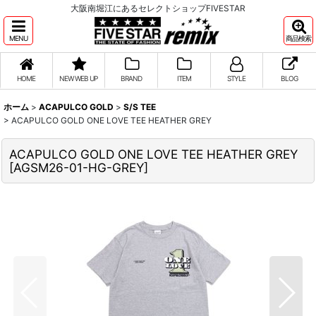
大阪南堀江にあるセレクトショップFIVESTAR
MENU
商品検索
HOME
NEW WEB UP
BRAND
ITEM
STYLE
BLOG
ホーム
>
ACAPULCO GOLD
>
S/S TEE
>
ACAPULCO GOLD ONE LOVE TEE HEATHER GREY
ACAPULCO GOLD ONE LOVE TEE HEATHER GREY
[
AGSM26-01-HG-GREY
]