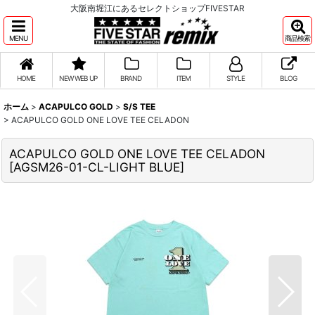
大阪南堀江にあるセレクトショップFIVESTAR
MENU
商品検索
HOME
NEW WEB UP
BRAND
ITEM
STYLE
BLOG
ホーム
>
ACAPULCO GOLD
>
S/S TEE
>
ACAPULCO GOLD ONE LOVE TEE CELADON
ACAPULCO GOLD ONE LOVE TEE CELADON
[
AGSM26-01-CL-LIGHT BLUE
]