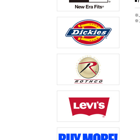
■
※
※