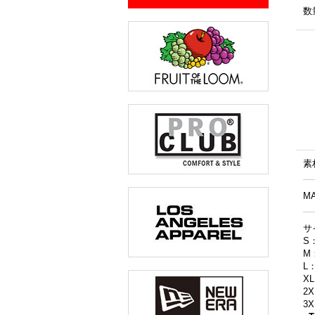
数
素
MA
サ
S
M
L
X
2
3