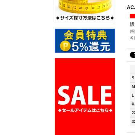
AC
販
(
税
希
S
M
L
X
2
3