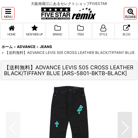
大阪南堀江にあるセレクトショップFIVESTAR
MENU
商品検索
HOME
NEW WEB UP
BRAND
ITEM
STYLE
BLOG
ホーム
>
ADVANCE
>
JEANS
>
【送料無料】ADVANCE LEVIS 505 CROSS LEATHER BLACK/TIFFANY BLUE
【送料無料】ADVANCE LEVIS 505 CROSS LEATHER
BLACK/TIFFANY BLUE
[
ARS-5801-BKTB-BLACK
]