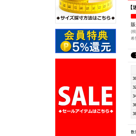
【送
販
(
税
希
3
3
3
3
3
数