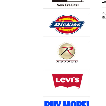
■
※
※