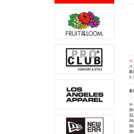
※
ス
着
た
素
サ