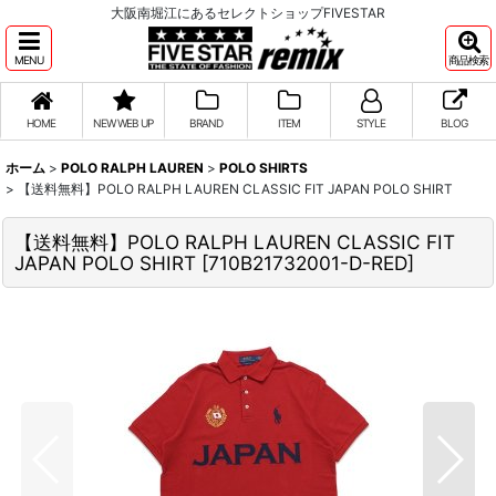
大阪南堀江にあるセレクトショップFIVESTAR
MENU
商品検索
HOME
NEW WEB UP
BRAND
ITEM
STYLE
BLOG
ホーム
>
POLO RALPH LAUREN
>
POLO SHIRTS
>
【送料無料】POLO RALPH LAUREN CLASSIC FIT JAPAN POLO SHIRT
【送料無料】POLO RALPH LAUREN CLASSIC FIT
JAPAN POLO SHIRT
[
710B21732001-D-RED
]