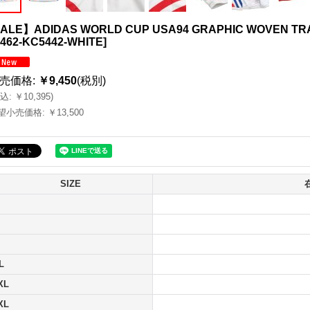
ALE】ADIDAS WORLD CUP USA94 GRAPHIC WOVEN TR
462-KC5442-WHITE
]
売価格
:
￥9,450
(税別)
込
:
￥10,395
)
望小売価格
:
￥13,500
SIZE
L
XL
XL