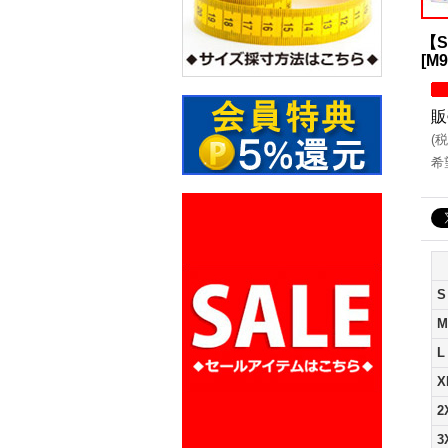
【S
[
M9
販
(
税
希
S
M
L
X
2
3