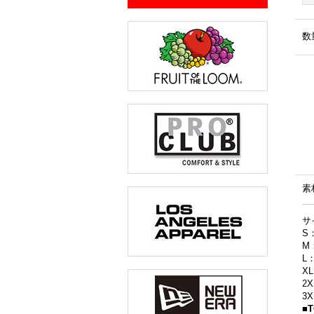
数
素
サ
S
M
L
X
2
3
■