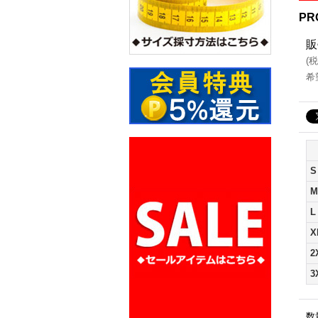
PR
販
(
税
希
S
M
L
X
2
3
数