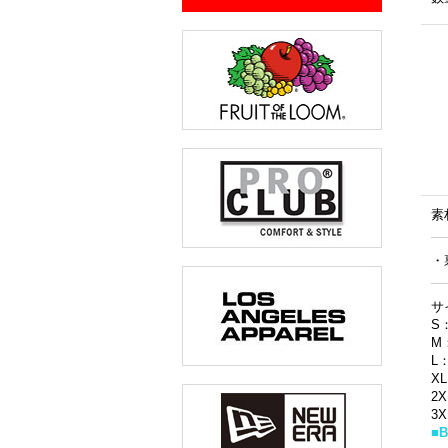
素
・
サ
S
M
L
X
2
3
■