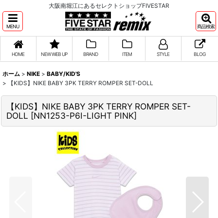
大阪南堀江にあるセレクトショップFIVESTAR
MENU
商品検索
HOME
NEW WEB UP
BRAND
ITEM
STYLE
BLOG
ホーム
>
NIKE
>
BABY/KID'S
>
【KIDS】NIKE BABY 3PK TERRY ROMPER SET-DOLL
【KIDS】NIKE BABY 3PK TERRY ROMPER SET-
DOLL
[
NN1253-P6I-LIGHT PINK
]