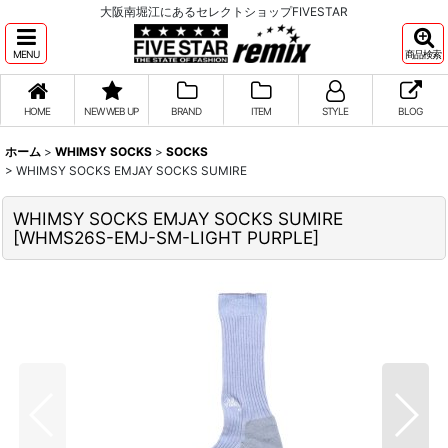
大阪南堀江にあるセレクトショップFIVESTAR
MENU
商品検索
HOME
NEW WEB UP
BRAND
ITEM
STYLE
BLOG
ホーム
>
WHIMSY SOCKS
>
SOCKS
>
WHIMSY SOCKS EMJAY SOCKS SUMIRE
WHIMSY SOCKS EMJAY SOCKS SUMIRE
[
WHMS26S-EMJ-SM-LIGHT PURPLE
]