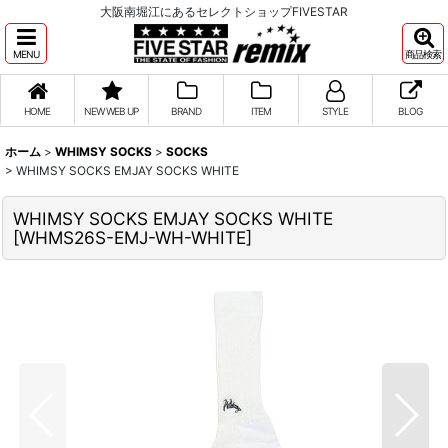
大阪南堀江にあるセレクトショップFIVESTAR
MENU
商品検索
HOME
NEW WEB UP
BRAND
ITEM
STYLE
BLOG
ホーム
>
WHIMSY SOCKS
>
SOCKS
>
WHIMSY SOCKS EMJAY SOCKS WHITE
WHIMSY SOCKS EMJAY SOCKS WHITE
[
WHMS26S-EMJ-WH-WHITE
]