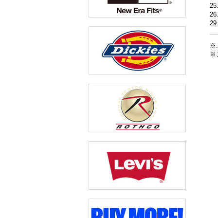
25
26
29
※
※