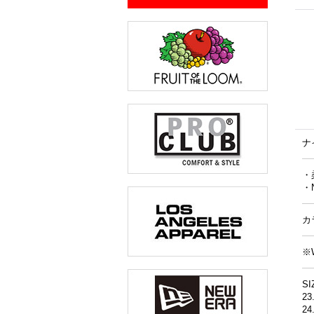
ナ
・
・
カ
※
SI
23
24