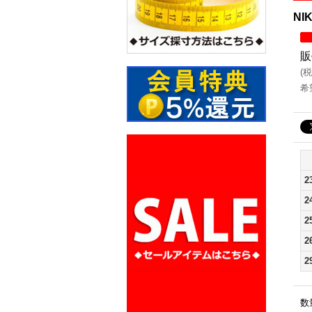
NI
販
(
税
希
2
2
2
2
2
数