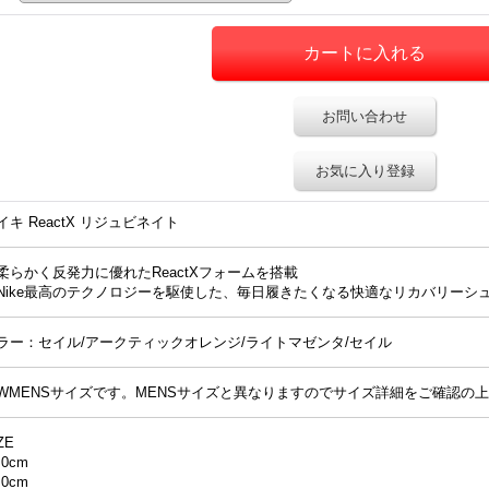
お問い合わせ
お気に入り登録
イキ ReactX リジュビネイト
柔らかく反発力に優れたReactXフォームを搭載
Nike最高のテクノロジーを駆使した、毎日履きたくなる快適なリカバリーシ
ラー：セイル/アークティックオレンジ/ライトマゼンタ/セイル
WMENSサイズです。MENSサイズと異なりますのでサイズ詳細をご確認の
ZE
.0cm
.0cm