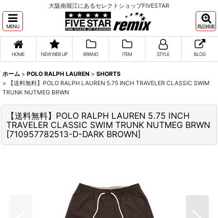
大阪南堀江にあるセレクトショップFIVESTAR
MENU
商品検索
HOME
NEW WEB UP
BRAND
ITEM
STYLE
BLOG
ホーム
>
POLO RALPH LAUREN
>
SHORTS
>
【送料無料】POLO RALPH LAUREN 5.75 INCH TRAVELER CLASSIC SWIM
TRUNK NUTMEG BRWN
【送料無料】POLO RALPH LAUREN 5.75 INCH
TRAVELER CLASSIC SWIM TRUNK NUTMEG BRWN
[
710957782513-D-DARK BROWN
]